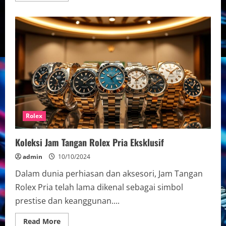
about
Panduan
Investasi
Jam
Tangan
Rolex
di
Indonesia
Rolex
Koleksi Jam Tangan Rolex Pria Eksklusif
admin
10/10/2024
Dalam dunia perhiasan dan aksesori, Jam Tangan
Rolex Pria telah lama dikenal sebagai simbol
prestise dan keanggunan....
Read
Read More