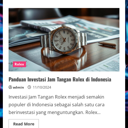
about
Koleksi
Jam
Tangan
Mewah
Patek
Philippe
Terbaik
Rolex
Panduan Investasi Jam Tangan Rolex di Indonesia
admin
11/10/2024
Investasi Jam Tangan Rolex menjadi semakin
populer di Indonesia sebagai salah satu cara
berinvestasi yang menguntungkan. Rolex...
Read
Read More
more