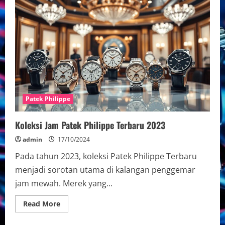
Jam
Tangan
Patek
Philippe
Eksklusif
Patek Philippe
Koleksi Jam Patek Philippe Terbaru 2023
admin
17/10/2024
Pada tahun 2023, koleksi Patek Philippe Terbaru
menjadi sorotan utama di kalangan penggemar
jam mewah. Merek yang...
Read
Read More
more
about
Koleksi