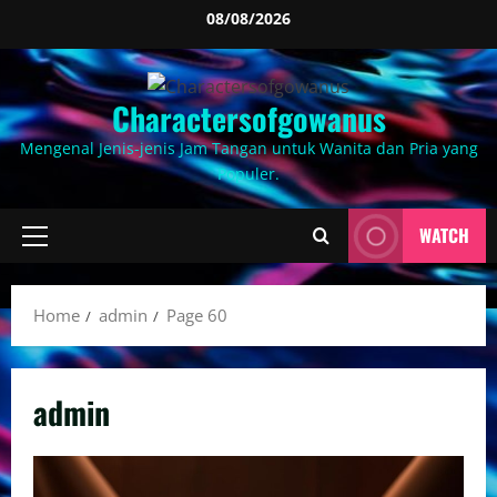
Skip
08/08/2026
to
content
Charactersofgowanus
Mengenal Jenis-jenis Jam Tangan untuk Wanita dan Pria yang
Populer.
WATCH
Primary
Menu
Home
admin
Page 60
admin