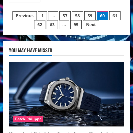
more
about
Koleksi
Posts
Jam
Previous
1
…
57
58
59
60
61
Tangan
Rolex
62
63
…
95
Next
pagination
Pria
Eksklusif
YOU MAY HAVE MISSED
Patek Philippe