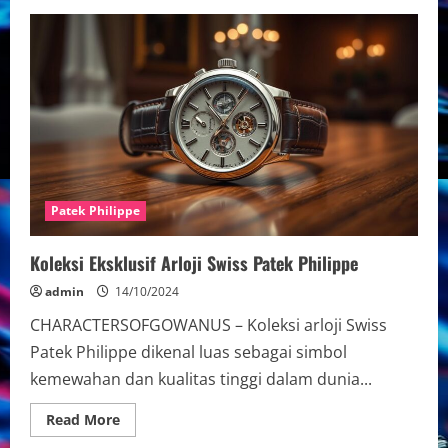
Kecanggihan
Desain
Elegan
Patek
Philippe
Patek Philippe
Koleksi Eksklusif Arloji Swiss Patek Philippe
admin
14/10/2024
CHARACTERSOFGOWANUS – Koleksi arloji Swiss
Patek Philippe dikenal luas sebagai simbol
kemewahan dan kualitas tinggi dalam dunia...
Read
Read More
more
about