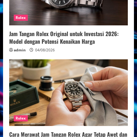
Rolex
Jam Tangan Rolex Original untuk Investasi 2026:
Model dengan Potensi Kenaikan Harga
admin
04/08/2026
Rolex
Cara Merawat Jam Tangan Rolex Agar Tetap Awet dan