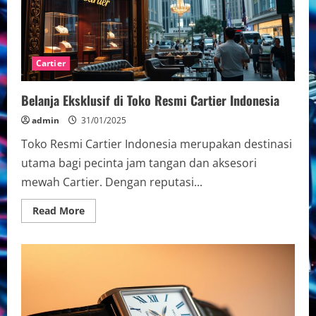
Jam
Tangan
Cartier
Belanja Eksklusif di Toko Resmi Cartier Indonesia
admin
31/01/2025
Toko Resmi Cartier Indonesia merupakan destinasi
utama bagi pecinta jam tangan dan aksesori
mewah Cartier. Dengan reputasi...
Read
Read More
more
about
Belanja
Eksklusif
di
Toko
Resmi
Cartier
Indonesia