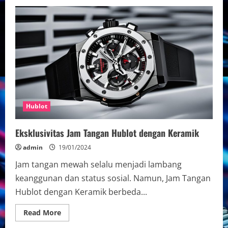
Inspirasi
Fashion
dengan
Jam
Hublot
Hublot
Eksklusivitas Jam Tangan Hublot dengan Keramik
admin
19/01/2024
Jam tangan mewah selalu menjadi lambang
keanggunan dan status sosial. Namun, Jam Tangan
Hublot dengan Keramik berbeda...
Read
Read More
more
about