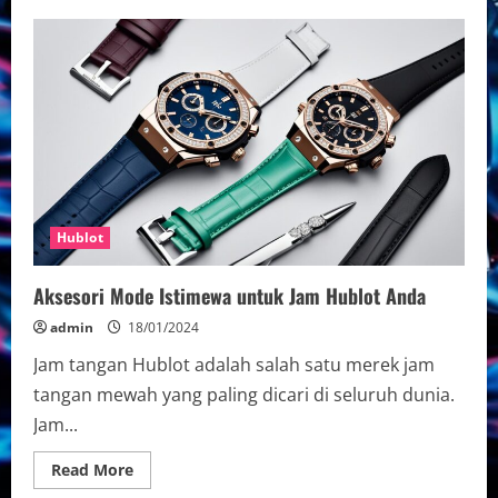
Eksklusivitas
Jam
Tangan
Hublot
dengan
Keramik
Hublot
Aksesori Mode Istimewa untuk Jam Hublot Anda
admin
18/01/2024
Jam tangan Hublot adalah salah satu merek jam
tangan mewah yang paling dicari di seluruh dunia.
Jam...
Read
Read More
more