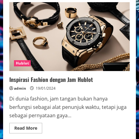
Hublot
dan
Dunia
Keuangan:
Sinergi
Mewah
Hublot
Inspirasi Fashion dengan Jam Hublot
admin
19/01/2024
Di dunia fashion, jam tangan bukan hanya
berfungsi sebagai alat penunjuk waktu, tetapi juga
sebagai pernyataan gaya...
Read
Read More
more
about