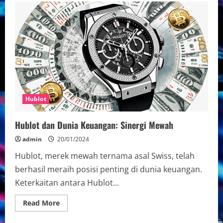
Jam
Hublot
dengan
Berbagai
Gaya
Pakaian
Hublot
Hublot dan Dunia Keuangan: Sinergi Mewah
admin
20/01/2024
Hublot, merek mewah ternama asal Swiss, telah
berhasil meraih posisi penting di dunia keuangan.
Keterkaitan antara Hublot...
Read
Read More
more
about