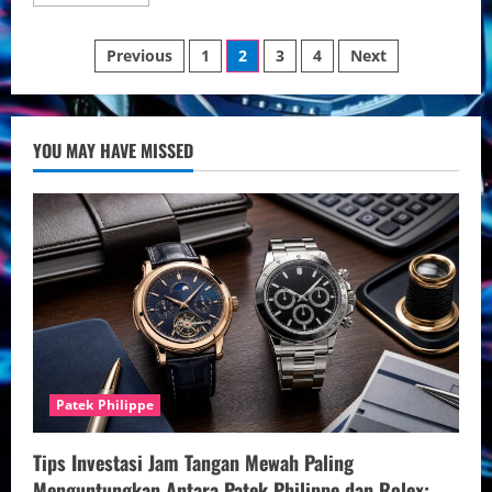
more
about
Hublot
Posts
dan
Previous
1
2
3
4
Next
Dunia
Seni:
pagination
Kolaborasi
Ikonik
YOU MAY HAVE MISSED
Patek Philippe
Tips Investasi Jam Tangan Mewah Paling
Menguntungkan Antara Patek Philippe dan Rolex: