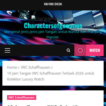
Skip
08/08/2026
to
content
Charactersofgowanus
Mengenal Jenis-jenis Jam Tangan untuk Wanita dan Pria yang
Populer.
WATCH
Primary
Menu
Home
IWC Schaffhausen
10 Jam Tangan IWC Schaffhausen Terbaik 2026 untuk
Kolektor Luxury Watch
IWC Schaffhausen