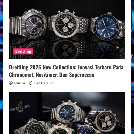
R
e
a
d
Breitling
i
n
Breitling 2026 New Collection: Inovasi Terbaru Pada
Chronomat, Navitimer, Dan Superocean
g
admin
04/07/2026