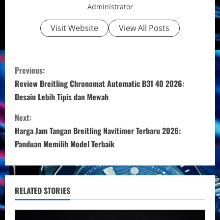
Administrator
Visit Website
View All Posts
C
Previous:
o
Review Breitling Chronomat Automatic B31 40 2026:
Desain Lebih Tipis dan Mewah
n
Next:
t
Harga Jam Tangan Breitling Navitimer Terbaru 2026:
i
Panduan Memilih Model Terbaik
n
u
RELATED STORIES
e