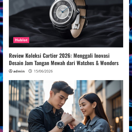
e
a
d
Hublot
i
n
Review Koleksi Cartier 2026: Menggali Inovasi
Desain Jam Tangan Mewah dari Watches & Wonders
g
admin
15/06/2026