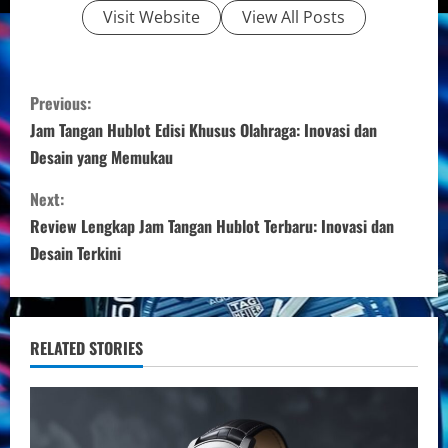
Visit Website
View All Posts
C
Previous:
o
Jam Tangan Hublot Edisi Khusus Olahraga: Inovasi dan
Desain yang Memukau
n
Next:
t
Review Lengkap Jam Tangan Hublot Terbaru: Inovasi dan
i
Desain Terkini
n
u
RELATED STORIES
e
R