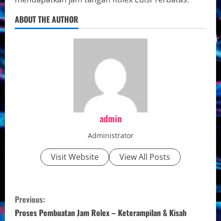
ABOUT THE AUTHOR
admin
Administrator
Visit Website
View All Posts
C
Previous:
o
Proses Pembuatan Jam Rolex – Keterampilan & Kisah