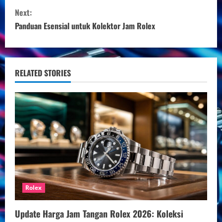
n
Next:
Panduan Esensial untuk Kolektor Jam Rolex
t
i
n
RELATED STORIES
u
e
R
e
a
Rolex
d
Update Harga Jam Tangan Rolex 2026: Koleksi