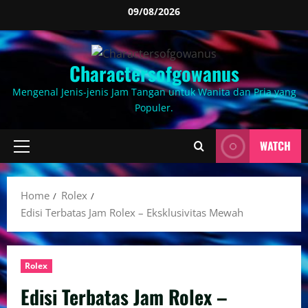
Skip
09/08/2026
to
content
Charactersofgowanus
Mengenal Jenis-jenis Jam Tangan untuk Wanita dan Pria yang
Populer.
WATCH
Primary
Menu
Home
Rolex
Edisi Terbatas Jam Rolex – Eksklusivitas Mewah
Rolex
Edisi Terbatas Jam Rolex –