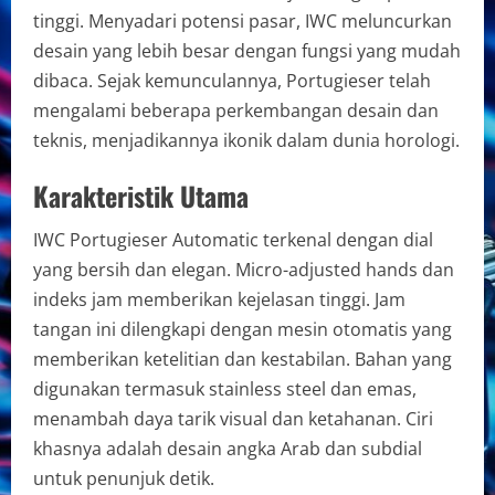
tinggi. Menyadari potensi pasar, IWC meluncurkan
desain yang lebih besar dengan fungsi yang mudah
dibaca. Sejak kemunculannya, Portugieser telah
mengalami beberapa perkembangan desain dan
teknis, menjadikannya ikonik dalam dunia horologi.
Karakteristik Utama
IWC Portugieser Automatic terkenal dengan dial
yang bersih dan elegan. Micro-adjusted hands dan
indeks jam memberikan kejelasan tinggi. Jam
tangan ini dilengkapi dengan mesin otomatis yang
memberikan ketelitian dan kestabilan. Bahan yang
digunakan termasuk stainless steel dan emas,
menambah daya tarik visual dan ketahanan. Ciri
khasnya adalah desain angka Arab dan subdial
untuk penunjuk detik.