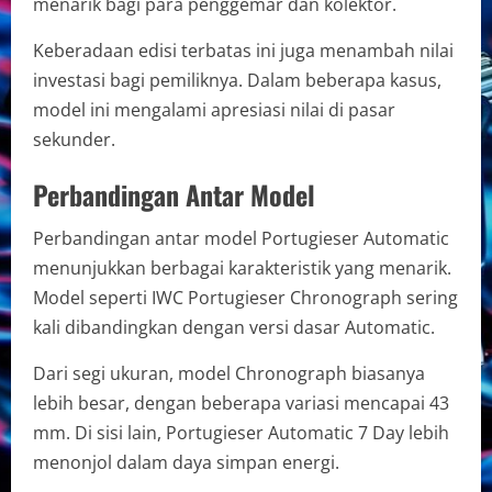
menarik bagi para penggemar dan kolektor.
Keberadaan edisi terbatas ini juga menambah nilai
investasi bagi pemiliknya. Dalam beberapa kasus,
model ini mengalami apresiasi nilai di pasar
sekunder.
Perbandingan Antar Model
Perbandingan antar model Portugieser Automatic
menunjukkan berbagai karakteristik yang menarik.
Model seperti IWC Portugieser Chronograph sering
kali dibandingkan dengan versi dasar Automatic.
Dari segi ukuran, model Chronograph biasanya
lebih besar, dengan beberapa variasi mencapai 43
mm. Di sisi lain, Portugieser Automatic 7 Day lebih
menonjol dalam daya simpan energi.