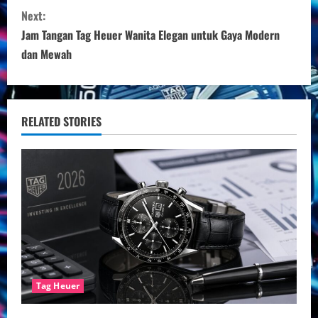
n
Next:
t
Jam Tangan Tag Heuer Wanita Elegan untuk Gaya Modern
i
dan Mewah
n
u
RELATED STORIES
e
R
e
a
d
Tag Heuer
i