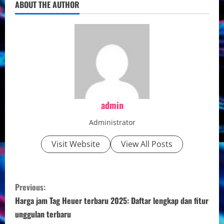
ABOUT THE AUTHOR
admin
Administrator
Visit Website
View All Posts
C
Previous:
o
Harga jam Tag Heuer terbaru 2025: Daftar lengkap dan fitur
unggulan terbaru