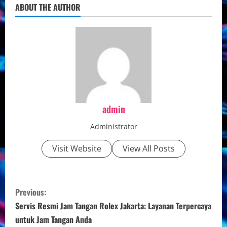
ABOUT THE AUTHOR
admin
Administrator
Visit Website
View All Posts
C
Previous:
o
Servis Resmi Jam Tangan Rolex Jakarta: Layanan Terpercaya
untuk Jam Tangan Anda