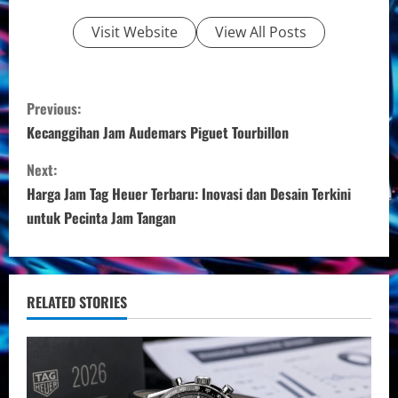
Visit Website
View All Posts
C
Previous:
o
Kecanggihan Jam Audemars Piguet Tourbillon
n
Next:
Harga Jam Tag Heuer Terbaru: Inovasi dan Desain Terkini
t
untuk Pecinta Jam Tangan
i
n
RELATED STORIES
u
e