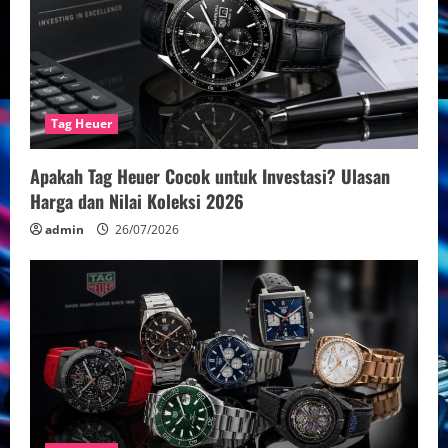
R
e
a
d
Tag Heuer
i
Apakah Tag Heuer Cocok untuk Investasi? Ulasan
Harga dan Nilai Koleksi 2026
n
admin
26/07/2026
g