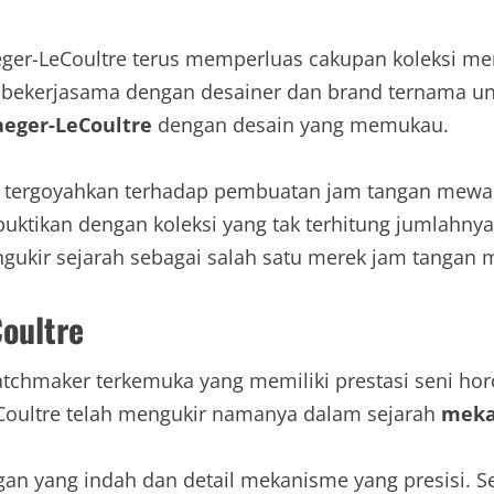
eger-LeCoultre terus memperluas cakupan koleksi m
a bekerjasama dengan desainer dan brand ternama unt
eger-LeCoultre
dengan desain yang memukau.
k tergoyahkan terhadap pembuatan jam tangan mewah,
buktikan dengan koleksi yang tak terhitung jumlahnya
ukir sejarah sebagai salah satu merek jam tangan m
Coultre
tchmaker terkemuka yang memiliki prestasi seni horo
Coultre telah mengukir namanya dalam sejarah
meka
gan yang indah dan detail mekanisme yang presisi. S