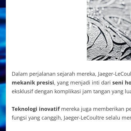
Dalam perjalanan sejarah mereka, Jaeger-LeCoul
mekanik presisi
, yang menjadi inti dari
seni ho
eksklusif dengan komplikasi jam tangan yang lua
Teknologi inovatif
mereka juga memberikan pen
fungsi yang canggih, Jaeger-LeCoultre selalu m