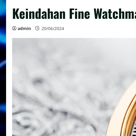
Keindahan Fine Watchm
admin
20/06/2024