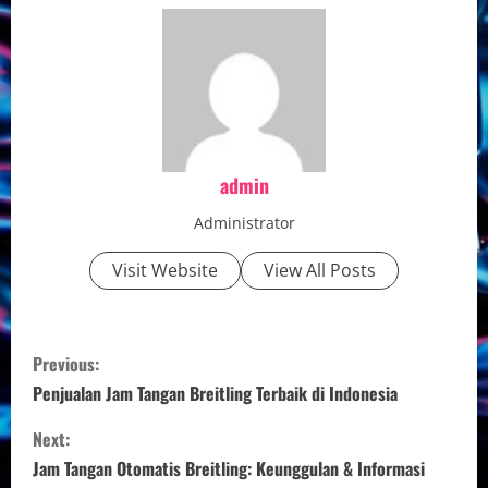
admin
Administrator
Visit Website
View All Posts
C
Previous:
o
Penjualan Jam Tangan Breitling Terbaik di Indonesia
n
Next:
Jam Tangan Otomatis Breitling: Keunggulan & Informasi