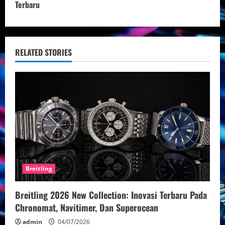
t
Terbaru
i
n
RELATED STORIES
u
e
R
e
a
d
Breitling
i
Breitling 2026 New Collection: Inovasi Terbaru Pada
Chronomat, Navitimer, Dan Superocean
n
admin
04/07/2026