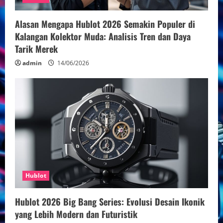
Alasan Mengapa Hublot 2026 Semakin Populer di
Kalangan Kolektor Muda: Analisis Tren dan Daya
Tarik Merek
admin
14/06/2026
Hublot
Hublot 2026 Big Bang Series: Evolusi Desain Ikonik
yang Lebih Modern dan Futuristik