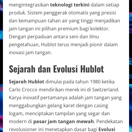
mengintegrasikan
teknologi terkini
dalam setiap
produk. Sistem penggerak otomatis yang presisi
dan kemampuan tahan air yang tinggi menjadikan
jam tangan ini pilihan premium bagi kolektor.
Dengan perpaduan antara seni dan ilmu
pengetahuan, Hublot terus menjadi pionir dalam
inovasi jam tangan.
Sejarah dan Evolusi Hublot
Sejarah Hublot
dimulai pada tahun 1980 ketika
Carlo Crocco mendirikan merek ini di Switzerland.
Karya inovatif pertamanya adalah jam tangan yang
menggabungkan gelang karet dengan casing
logam, menciptakan tampilan yang segar dan
modern di
pasar jam tangan mewah
. Pendekatan
revolusioner ini menetapkan dasar bagi
Evolusi