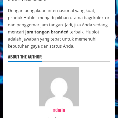
Dengan pengakuan internasional yang kuat,
produk Hublot menjadi pilihan utama bagi kolektor
dan penggemar jam tangan. Jadi, jika Anda sedang
mencari
jam tangan branded
terbaik, Hublot
adalah jawaban yang tepat untuk memenuhi
kebutuhan gaya dan status Anda.
ABOUT THE AUTHOR
admin