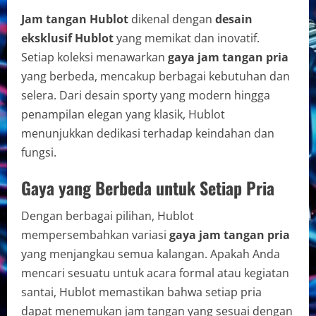
Jam tangan Hublot
dikenal dengan
desain
eksklusif Hublot
yang memikat dan inovatif.
Setiap koleksi menawarkan
gaya jam tangan pria
yang berbeda, mencakup berbagai kebutuhan dan
selera. Dari desain sporty yang modern hingga
penampilan elegan yang klasik, Hublot
menunjukkan dedikasi terhadap keindahan dan
fungsi.
Gaya yang Berbeda untuk Setiap Pria
Dengan berbagai pilihan, Hublot
mempersembahkan variasi
gaya jam tangan pria
yang menjangkau semua kalangan. Apakah Anda
mencari sesuatu untuk acara formal atau kegiatan
santai, Hublot memastikan bahwa setiap pria
dapat menemukan jam tangan yang sesuai dengan