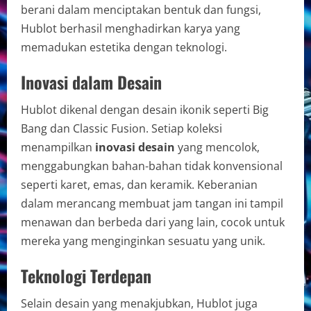
berani dalam menciptakan bentuk dan fungsi,
Hublot berhasil menghadirkan karya yang
memadukan estetika dengan teknologi.
Inovasi dalam Desain
Hublot dikenal dengan desain ikonik seperti Big
Bang dan Classic Fusion. Setiap koleksi
menampilkan
inovasi desain
yang mencolok,
menggabungkan bahan-bahan tidak konvensional
seperti karet, emas, dan keramik. Keberanian
dalam merancang membuat jam tangan ini tampil
menawan dan berbeda dari yang lain, cocok untuk
mereka yang menginginkan sesuatu yang unik.
Teknologi Terdepan
Selain desain yang menakjubkan, Hublot juga