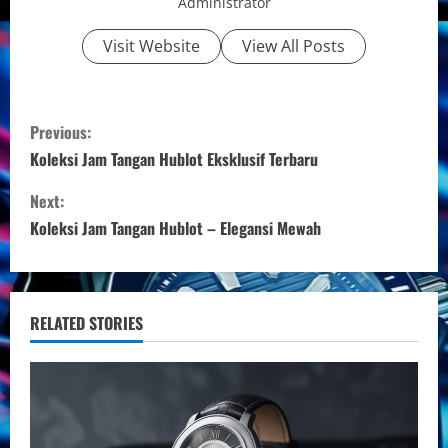
Administrator
Visit Website
View All Posts
C
Previous:
o
Koleksi Jam Tangan Hublot Eksklusif Terbaru
n
Next:
Koleksi Jam Tangan Hublot – Elegansi Mewah
t
i
n
RELATED STORIES
u
e