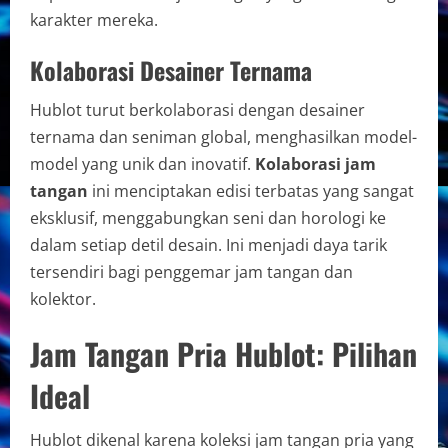
karakter mereka.
Kolaborasi Desainer Ternama
Hublot turut berkolaborasi dengan desainer
ternama dan seniman global, menghasilkan model-
model yang unik dan inovatif.
Kolaborasi jam
tangan
ini menciptakan edisi terbatas yang sangat
eksklusif, menggabungkan seni dan horologi ke
dalam setiap detil desain. Ini menjadi daya tarik
tersendiri bagi penggemar jam tangan dan
kolektor.
Jam Tangan Pria Hublot: Pilihan
Ideal
Hublot dikenal karena koleksi jam tangan pria yang