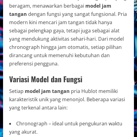
beragam, menawarkan berbagai
model jam
tangan
dengan fungsi yang sangat fungsional. Pria
modern kini mencari jam tangan tidak hanya
sebagai pelengkap gaya, tetapi juga sebagai alat
yang mendukung aktivitas sehari-hari. Dari model
chronograph hingga jam otomatis, setiap pilihan
dirancang untuk memenuhi kebutuhan dan
preferensi pengguna.
Variasi Model dan Fungsi
Setiap
model jam tangan
pria Hublot memiliki
karakteristik unik yang menonjol. Beberapa variasi
yang terkenal antara lain:
Chronograph – ideal untuk pengukuran waktu
yang akurat.