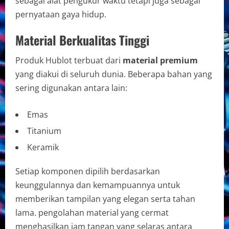
sebagai alat pengukur waktu tetapi juga sebagai
pernyataan gaya hidup.
Material Berkualitas Tinggi
Produk Hublot terbuat dari
material premium
yang diakui di seluruh dunia. Beberapa bahan yang
sering digunakan antara lain:
Emas
Titanium
Keramik
Setiap komponen dipilih berdasarkan
keunggulannya dan kemampuannya untuk
memberikan tampilan yang elegan serta tahan
lama. pengolahan material yang cermat
menghasilkan jam tangan yang selaras antara