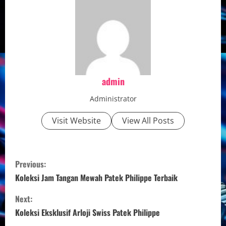
admin
Administrator
Visit Website
View All Posts
C
Previous:
o
Koleksi Jam Tangan Mewah Patek Philippe Terbaik
n
Next:
Koleksi Eksklusif Arloji Swiss Patek Philippe
t