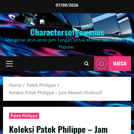
Skip
07/08/2026
to
content
Charactersofgowanus
Mengenal Jenis-jenis Jam Tangan untuk Wanita dan Pria yang
Populer.
WATCH
Primary
Menu
Home
Patek Philippe
Koleksi Patek Philippe – Jam Mewah Eksklusif
Patek Philippe
Koleksi Patek Philippe – Jam