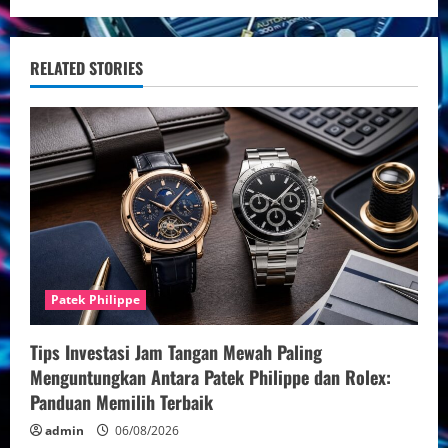
i
n
RELATED STORIES
u
e
R
e
a
Patek Philippe
d
Tips Investasi Jam Tangan Mewah Paling
i
Menguntungkan Antara Patek Philippe dan Rolex:
Panduan Memilih Terbaik
n
admin
06/08/2026