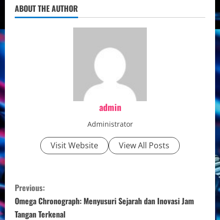
ABOUT THE AUTHOR
admin
Administrator
Visit Website
View All Posts
C
Previous:
o
Omega Chronograph: Menyusuri Sejarah dan Inovasi Jam
Tangan Terkenal