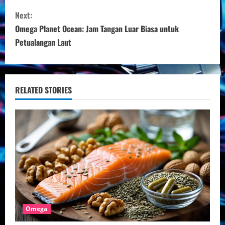
n
Next:
t
Omega Planet Ocean: Jam Tangan Luar Biasa untuk
i
Petualangan Laut
n
u
RELATED STORIES
e
R
e
a
d
i
Omega