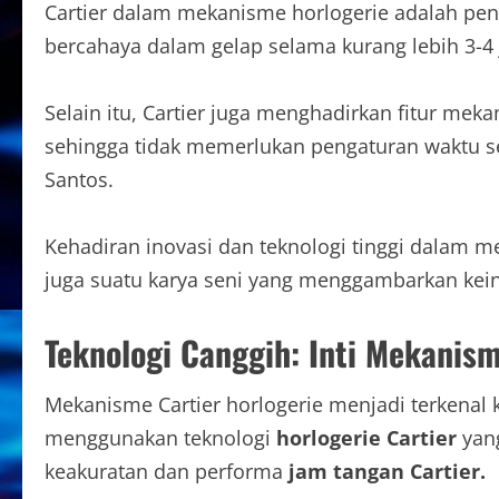
Cartier dalam mekanisme horlogerie adalah pen
bercahaya dalam gelap selama kurang lebih 3-4
Selain itu, Cartier juga menghadirkan fitur m
sehingga tidak memerlukan pengaturan waktu sec
Santos.
Kehadiran inovasi dan teknologi tinggi dalam m
juga suatu karya seni yang menggambarkan kein
Teknologi Canggih: Inti Mekanism
Mekanisme Cartier horlogerie menjadi terkenal
menggunakan teknologi
horlogerie Cartier
yang
keakuratan dan performa
jam tangan Cartier.