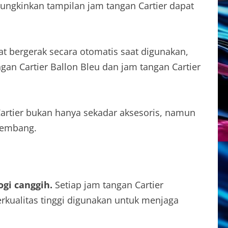
ungkinkan tampilan jam tangan Cartier dapat
t bergerak secara otomatis saat digunakan,
an Cartier Ballon Bleu dan jam tangan Cartier
Cartier bukan hanya sekadar aksesoris, namun
rkembang.
ogi canggih.
Setiap jam tangan Cartier
erkualitas tinggi digunakan untuk menjaga