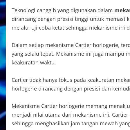
Teknologi canggih yang digunakan dalam
mekan
dirancang dengan presisi tinggi untuk memasti
melalui uji coba ketat sehingga mekanisme ini d
Dalam setiap mekanisme Cartier horlogerie, te
yang selalu tepat. Mekanisme ini juga mampu m
keakuratan waktu.
Cartier tidak hanya fokus pada keakuratan mek
horlogerie dirancang dengan presisi dan kemu
Mekanisme Cartier horlogerie memang menakjub
menjadi nilai utama dari mekanisme ini. Cartie
sehingga menghasilkan jam tangan mewah yang 