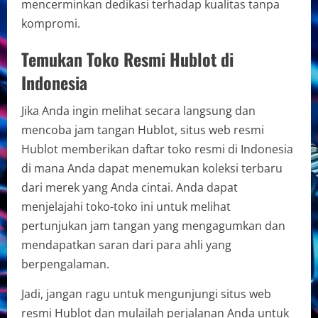
mencerminkan dedikasi terhadap kualitas tanpa
kompromi.
Temukan Toko Resmi Hublot di
Indonesia
Jika Anda ingin melihat secara langsung dan
mencoba jam tangan Hublot, situs web resmi
Hublot memberikan daftar toko resmi di Indonesia
di mana Anda dapat menemukan koleksi terbaru
dari merek yang Anda cintai. Anda dapat
menjelajahi toko-toko ini untuk melihat
pertunjukan jam tangan yang mengagumkan dan
mendapatkan saran dari para ahli yang
berpengalaman.
Jadi, jangan ragu untuk mengunjungi situs web
resmi Hublot dan mulailah perjalanan Anda untuk