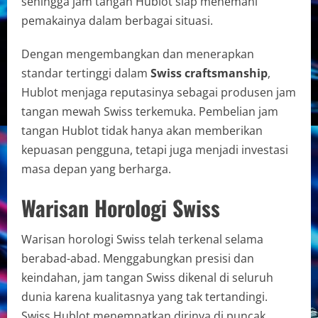
sehingga jam tangan Hublot siap menemani
pemakainya dalam berbagai situasi.
Dengan mengembangkan dan menerapkan
standar tertinggi dalam
Swiss craftsmanship
,
Hublot menjaga reputasinya sebagai produsen jam
tangan mewah Swiss terkemuka. Pembelian jam
tangan Hublot tidak hanya akan memberikan
kepuasan pengguna, tetapi juga menjadi investasi
masa depan yang berharga.
Warisan Horologi Swiss
Warisan horologi Swiss telah terkenal selama
berabad-abad. Menggabungkan presisi dan
keindahan, jam tangan Swiss dikenal di seluruh
dunia karena kualitasnya yang tak tertandingi.
Swiss Hublot menempatkan dirinya di puncak