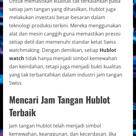
Untuk memastikan kualitas tak terkalahkan pada
setiap jam tangan yang dihasilkan, Hublot juga
melakukan investasi besar-besaran dalam
teknologi produksi terkini. Mereka menggunakan
alat dan mesin canggih guna memastikan presisi
setiap detil dan memenuhi standar ketat Swiss
watchmaking. Dengan demikian, setiap
Hublot
watch
tidak hanya menjadi simbol kemewahan
dan keindahan, tetapi juga menjadi bukti kualitas
yang tak terbantahkan dalam industri jam tangan
Swiss.
Mencari Jam Tangan Hublot
Terbaik
Jam tangan Hublot telah menjadi simbol
kemewahan, keanggunan, dan kecerdasan. Jika