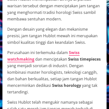
warisan tersebut dengan menciptakan jam tangan
yang menghormati tradisi horologi Swiss sambil
membawa sentuhan modern.
Dengan desain yang elegan dan mekanisme
presisi, jam tangan Hublot mewah ini merupakan
simbol kualitas tinggi dan keandalan Swiss.
Perusahaan ini terkemuka dalam
Swiss
watchmaking
dan menciptakan
Swiss timepieces
yang menjadi sorotan di industri. Dengan
kombinasi master horologists, teknologi canggih,
dan bahan berkualitas, setiap jam tangan Hublot
mencerminkan dedikasi
Swiss horology
yang tak
tertandingi.
Swiss Hublot telah mengukir namanya sebagai
salah satu merek jam tangan mewah terbaik di