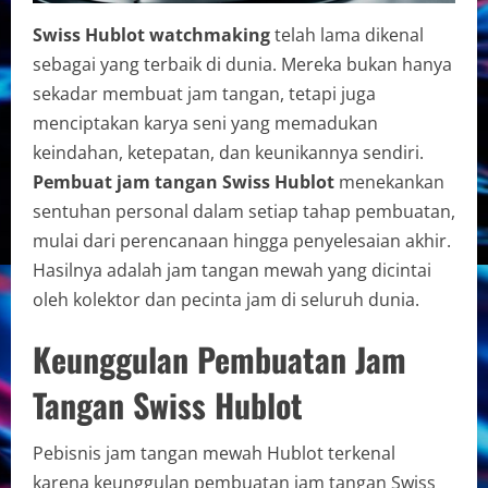
Swiss Hublot watchmaking
telah lama dikenal
sebagai yang terbaik di dunia. Mereka bukan hanya
sekadar membuat jam tangan, tetapi juga
menciptakan karya seni yang memadukan
keindahan, ketepatan, dan keunikannya sendiri.
Pembuat jam tangan Swiss Hublot
menekankan
sentuhan personal dalam setiap tahap pembuatan,
mulai dari perencanaan hingga penyelesaian akhir.
Hasilnya adalah jam tangan mewah yang dicintai
oleh kolektor dan pecinta jam di seluruh dunia.
Keunggulan Pembuatan Jam
Tangan Swiss Hublot
Pebisnis jam tangan mewah Hublot terkenal
karena keunggulan pembuatan jam tangan Swiss