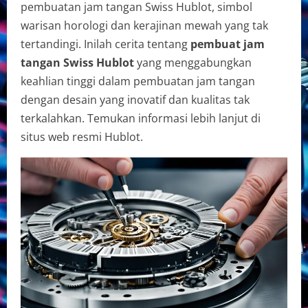
pembuatan jam tangan Swiss Hublot, simbol
warisan horologi dan kerajinan mewah yang tak
tertandingi. Inilah cerita tentang
pembuat jam
tangan Swiss Hublot
yang menggabungkan
keahlian tinggi dalam pembuatan jam tangan
dengan desain yang inovatif dan kualitas tak
terkalahkan. Temukan informasi lebih lanjut di
situs web resmi Hublot.