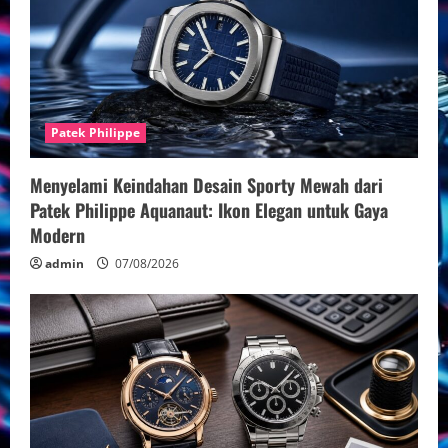
Patek Philippe
Menyelami Keindahan Desain Sporty Mewah dari
Patek Philippe Aquanaut: Ikon Elegan untuk Gaya
Modern
admin
07/08/2026