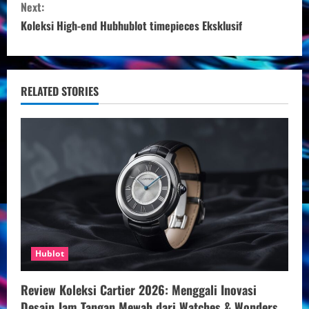
n
Next:
Koleksi High-end Hubhublot timepieces Eksklusif
t
i
n
RELATED STORIES
u
e
R
e
a
Hublot
d
Review Koleksi Cartier 2026: Menggali Inovasi
i
Desain Jam Tangan Mewah dari Watches & Wonders