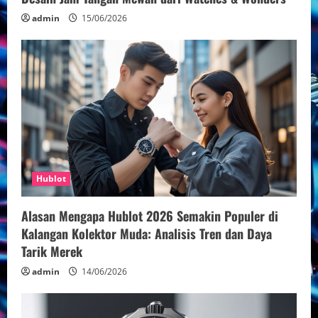
n
admin
15/06/2026
g
Hublot
Alasan Mengapa Hublot 2026 Semakin Populer di
Kalangan Kolektor Muda: Analisis Tren dan Daya
Tarik Merek
admin
14/06/2026