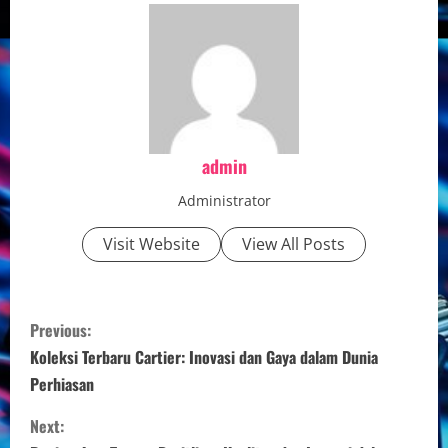
admin
Administrator
Visit Website
View All Posts
C
Previous:
o
Koleksi Terbaru Cartier: Inovasi dan Gaya dalam Dunia
Perhiasan
n
Next:
t