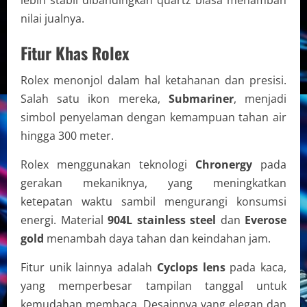
lebih stabil dibandingkan quartz biasa menambah
nilai jualnya.
Fitur Khas Rolex
Rolex menonjol dalam hal ketahanan dan presisi.
Salah satu ikon mereka,
Submariner
, menjadi
simbol penyelaman dengan kemampuan tahan air
hingga 300 meter.
Rolex menggunakan teknologi
Chronergy
pada
gerakan mekaniknya, yang meningkatkan
ketepatan waktu sambil mengurangi konsumsi
energi. Material
904L stainless steel
dan
Everose
gold
menambah daya tahan dan keindahan jam.
Fitur unik lainnya adalah
Cyclops lens
pada kaca,
yang memperbesar tampilan tanggal untuk
kemudahan membaca. Desainnya yang elegan dan