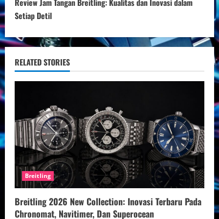
Review Jam Tangan Breitling: Kualitas dan Inovasi dalam
i
Setiap Detil
n
u
RELATED STORIES
e
R
e
a
d
Breitling
i
n
Breitling 2026 New Collection: Inovasi Terbaru Pada
Chronomat, Navitimer, Dan Superocean