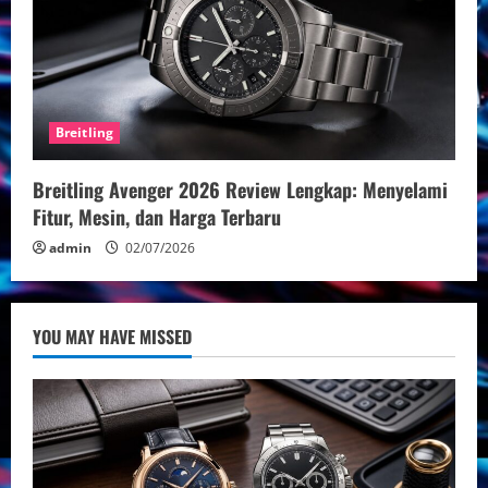
Breitling
Breitling Avenger 2026 Review Lengkap: Menyelami
Fitur, Mesin, dan Harga Terbaru
admin
02/07/2026
YOU MAY HAVE MISSED