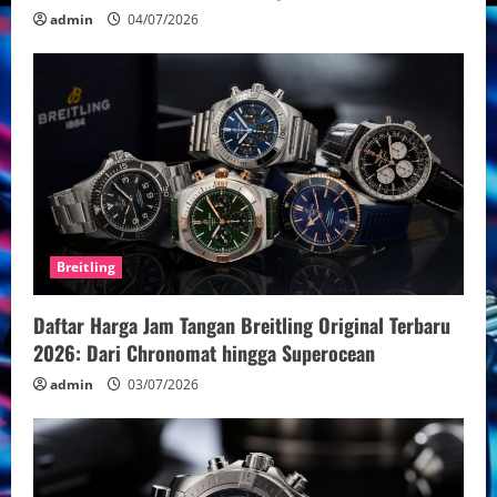
g
admin
04/07/2026
Breitling
Daftar Harga Jam Tangan Breitling Original Terbaru
2026: Dari Chronomat hingga Superocean
admin
03/07/2026