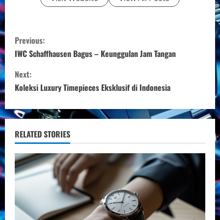
C
Previous:
o
IWC Schaffhausen Bagus – Keunggulan Jam Tangan
n
Next:
Koleksi Luxury Timepieces Eksklusif di Indonesia
t
i
n
RELATED STORIES
u
e
R