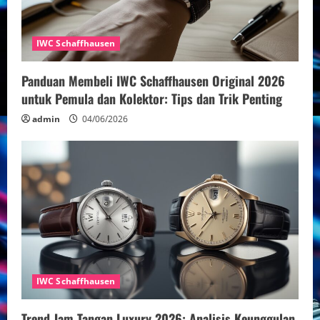
e
a
IWC Schaffhausen
d
Panduan Membeli IWC Schaffhausen Original 2026
i
untuk Pemula dan Kolektor: Tips dan Trik Penting
n
admin
04/06/2026
g
IWC Schaffhausen
Trend Jam Tangan Luxury 2026: Analisis Keunggulan