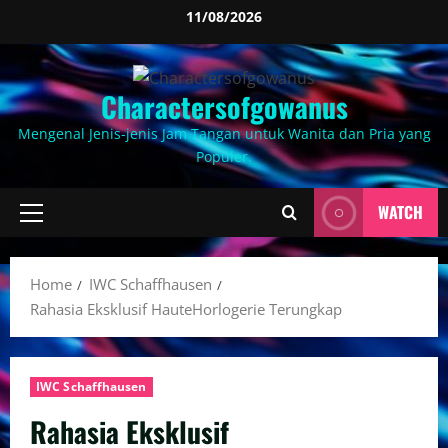
Skip
11/08/2026
to
content
Charactersofgowanus
Mengenal Jenis-jenis Jam Tangan untuk Wanita dan Pria yang
Populer.
WATCH
Primary
Menu
Home
IWC Schaffhausen
Rahasia Eksklusif HauteHorlogerie Terungkap
IWC Schaffhausen
Rahasia Eksklusif