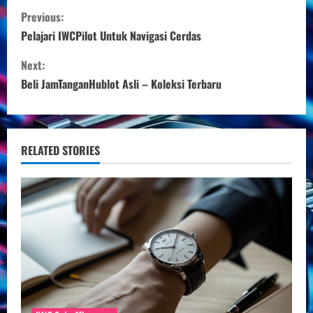
C
Previous:
o
Pelajari IWCPilot Untuk Navigasi Cerdas
n
Next:
Beli JamTanganHublot Asli – Koleksi Terbaru
t
i
n
RELATED STORIES
u
e
R
e
a