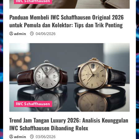
IWC Schaffhausen
d
Panduan Membeli IWC Schaffhausen Original 2026
i
untuk Pemula dan Kolektor: Tips dan Trik Penting
n
admin
04/06/2026
g
IWC Schaffhausen
Trend Jam Tangan Luxury 2026: Analisis Keunggulan
IWC Schaffhausen Dibanding Rolex
admin
03/06/2026