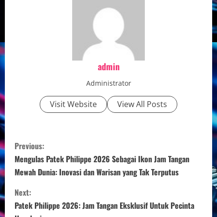
admin
Administrator
Visit Website
View All Posts
C
Previous:
o
Mengulas Patek Philippe 2026 Sebagai Ikon Jam Tangan
Mewah Dunia: Inovasi dan Warisan yang Tak Terputus
n
Next:
t
Patek Philippe 2026: Jam Tangan Eksklusif Untuk Pecinta