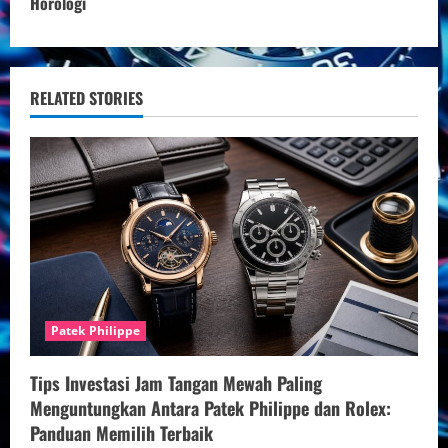
i
Horologi
n
u
RELATED STORIES
e
R
e
a
d
Patek Philippe
i
n
Tips Investasi Jam Tangan Mewah Paling
Menguntungkan Antara Patek Philippe dan Rolex:
g
Panduan Memilih Terbaik