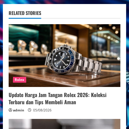
n
u
RELATED STORIES
e
R
e
a
d
Rolex
i
n
Update Harga Jam Tangan Rolex 2026: Koleksi
Terbaru dan Tips Membeli Aman
g
admin
05/08/2026