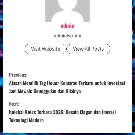
admin
Administrator
Visit Website
View All Posts
C
Previous:
o
Alasan Memilih Tag Heuer Keluaran Terbaru untuk Investasi
Jam Mewah: Keunggulan dan Nilainya
n
Next:
t
Koleksi Rolex Terbaru 2026: Desain Elegan dan Inovasi
i
Teknologi Modern