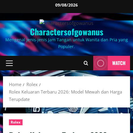
Skip
09/08/2026
to
content
Charactersofgowanus
Mengenal Jenis-jenis Jam Tangan untuk Wanita dan Pria yang
Populer.
WATCH
Primary
Menu
Home
Rolex
Rolex Keluaran Terbaru 2026: Model Mewah dan Harga
Terupdate
Rolex