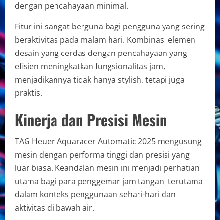
dengan pencahayaan minimal.
Fitur ini sangat berguna bagi pengguna yang sering
beraktivitas pada malam hari. Kombinasi elemen
desain yang cerdas dengan pencahayaan yang
efisien meningkatkan fungsionalitas jam,
menjadikannya tidak hanya stylish, tetapi juga
praktis.
Kinerja dan Presisi Mesin
TAG Heuer Aquaracer Automatic 2025 mengusung
mesin dengan performa tinggi dan presisi yang
luar biasa. Keandalan mesin ini menjadi perhatian
utama bagi para penggemar jam tangan, terutama
dalam konteks penggunaan sehari-hari dan
aktivitas di bawah air.