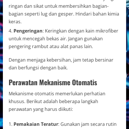
ringan dan sikat untuk membersihkan bagian-
bagian seperti lug dan gesper. Hindari bahan kimia
keras.
Pengeringan
: Keringkan dengan kain mikrofiber
untuk mencegah bekas air. Jangan gunakan
pengering rambut atau alat panas lain.
Dengan menjaga kebersihan, jam tetap bersinar
dan berfungsi dengan baik.
Perawatan Mekanisme Otomatis
Mekanisme otomatis memerlukan perhatian
khusus. Berikut adalah beberapa langkah
perawatan yang harus diikuti:
Pemakaian Teratur
: Gunakan jam secara rutin