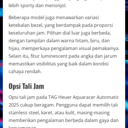
lebih sporty dan menonjol.
Beberapa model juga menawarkan variasi
ketebalan bezel, yang berdampak pada proporsi
keseluruhan jam. Pilihan dial luar juga berbeda,
dengan tampilan dalam warna hitam, biru, dan
hijau, memperkaya pengalaman visual pemakainya.
Selain itu, fitur luminescent pada angka dan jarum
memastikan visibilitas yang baik dalam kondisi
cahaya rendah.
Opsi Tali Jam
Opsi tali jam pada TAG Heuer Aquaracer Automatic
2025 cukup beragam. Pengguna dapat memilih tali
stainless steel, karet, atau kulit, masing-masing
memberikan pengalaman berbeda dalam gaya dan
kenyamanan.