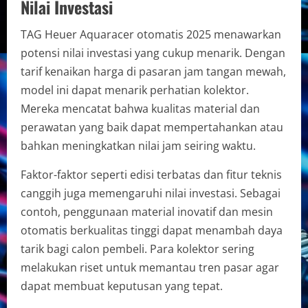
Nilai Investasi
TAG Heuer Aquaracer otomatis 2025 menawarkan
potensi nilai investasi yang cukup menarik. Dengan
tarif kenaikan harga di pasaran jam tangan mewah,
model ini dapat menarik perhatian kolektor.
Mereka mencatat bahwa kualitas material dan
perawatan yang baik dapat mempertahankan atau
bahkan meningkatkan nilai jam seiring waktu.
Faktor-faktor seperti edisi terbatas dan fitur teknis
canggih juga memengaruhi nilai investasi. Sebagai
contoh, penggunaan material inovatif dan mesin
otomatis berkualitas tinggi dapat menambah daya
tarik bagi calon pembeli. Para kolektor sering
melakukan riset untuk memantau tren pasar agar
dapat membuat keputusan yang tepat.