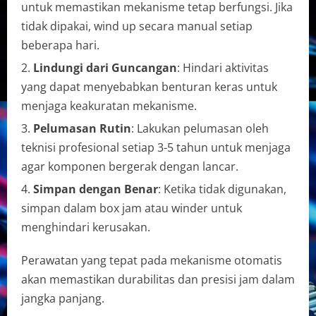
untuk memastikan mekanisme tetap berfungsi. Jika
tidak dipakai, wind up secara manual setiap
beberapa hari.
Lindungi dari Guncangan
: Hindari aktivitas
yang dapat menyebabkan benturan keras untuk
menjaga keakuratan mekanisme.
Pelumasan Rutin
: Lakukan pelumasan oleh
teknisi profesional setiap 3-5 tahun untuk menjaga
agar komponen bergerak dengan lancar.
Simpan dengan Benar
: Ketika tidak digunakan,
simpan dalam box jam atau winder untuk
menghindari kerusakan.
Perawatan yang tepat pada mekanisme otomatis
akan memastikan durabilitas dan presisi jam dalam
jangka panjang.