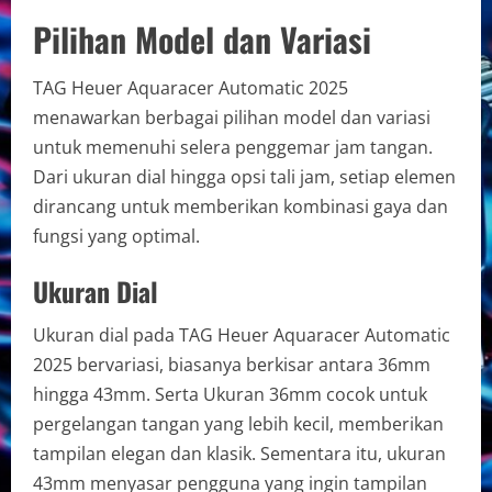
Pilihan Model dan Variasi
TAG Heuer Aquaracer Automatic 2025
menawarkan berbagai pilihan model dan variasi
untuk memenuhi selera penggemar jam tangan.
Dari ukuran dial hingga opsi tali jam, setiap elemen
dirancang untuk memberikan kombinasi gaya dan
fungsi yang optimal.
Ukuran Dial
Ukuran dial pada TAG Heuer Aquaracer Automatic
2025 bervariasi, biasanya berkisar antara 36mm
hingga 43mm. Serta Ukuran 36mm cocok untuk
pergelangan tangan yang lebih kecil, memberikan
tampilan elegan dan klasik. Sementara itu, ukuran
43mm menyasar pengguna yang ingin tampilan