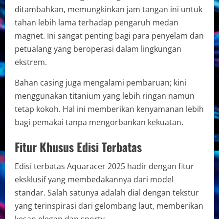
ditambahkan, memungkinkan jam tangan ini untuk
tahan lebih lama terhadap pengaruh medan
magnet. Ini sangat penting bagi para penyelam dan
petualang yang beroperasi dalam lingkungan
ekstrem.
Bahan casing juga mengalami pembaruan; kini
menggunakan titanium yang lebih ringan namun
tetap kokoh. Hal ini memberikan kenyamanan lebih
bagi pemakai tanpa mengorbankan kekuatan.
Fitur Khusus Edisi Terbatas
Edisi terbatas Aquaracer 2025 hadir dengan fitur
eksklusif yang membedakannya dari model
standar. Salah satunya adalah dial dengan tekstur
yang terinspirasi dari gelombang laut, memberikan
kesan elegan dan sporty.