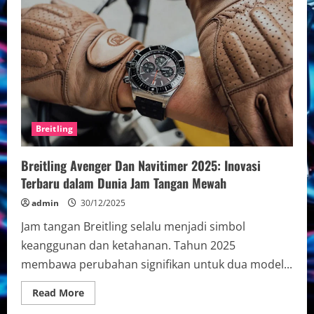
Heritage
2025:
Inovasi
dan
Desain
Ikonik
Dalam
Jam
Tangan
Laut
Breitling
Breitling Avenger Dan Navitimer 2025: Inovasi
Terbaru dalam Dunia Jam Tangan Mewah
admin
30/12/2025
Jam tangan Breitling selalu menjadi simbol
keanggunan dan ketahanan. Tahun 2025
membawa perubahan signifikan untuk dua model...
Read
Read More
more
about