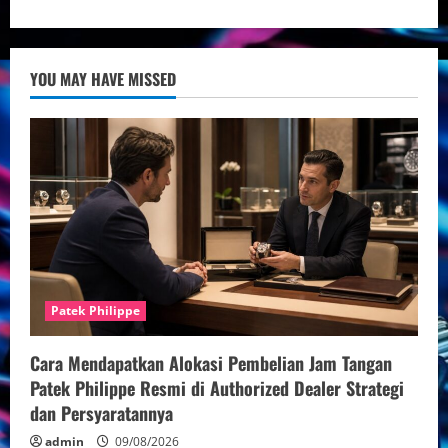
about
Jam
Tangan
Swiss
Breitling
YOU MAY HAVE MISSED
Original
Elite:
Keanggunan
dan
Kualitas
Tanpa
Kompromi
Patek Philippe
Cara Mendapatkan Alokasi Pembelian Jam Tangan
Patek Philippe Resmi di Authorized Dealer Strategi
dan Persyaratannya
admin
09/08/2026