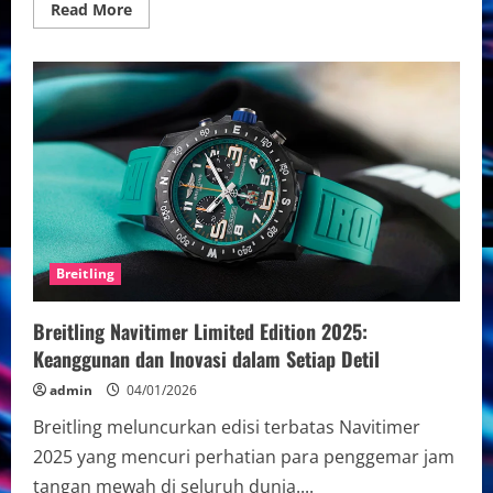
Read
Read More
more
about
Breitling
Mewah
Original
2025:
Elegansi
dan
Inovasi
Jam
Tangan
Terkini
Breitling
Breitling Navitimer Limited Edition 2025:
Keanggunan dan Inovasi dalam Setiap Detil
admin
04/01/2026
Breitling meluncurkan edisi terbatas Navitimer
2025 yang mencuri perhatian para penggemar jam
tangan mewah di seluruh dunia....