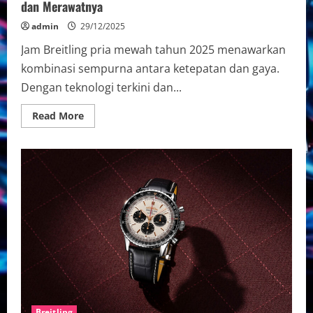
dan Merawatnya
admin
29/12/2025
Jam Breitling pria mewah tahun 2025 menawarkan
kombinasi sempurna antara ketepatan dan gaya.
Dengan teknologi terkini dan...
Read
Read More
more
about
Jam
Breitling
Pria
Mewah
2025:
Panduan
Memilih
dan
Merawatnya
Breitling