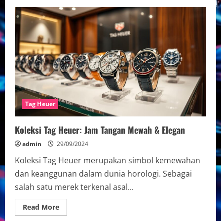
Koleksi
Tag
Heuer
Terbaru
–
Jam
Tangan
Mewah
Tag Heuer
Koleksi Tag Heuer: Jam Tangan Mewah & Elegan
admin
29/09/2024
Koleksi Tag Heuer merupakan simbol kemewahan
dan keanggunan dalam dunia horologi. Sebagai
salah satu merek terkenal asal...
Read
Read More
more
about