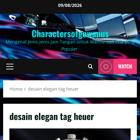
Skip
09/08/2026
to
content
Charactersofgowanus
Mengenal Jenis-jenis Jam Tangan untuk Wanita dan Pria yang
Populer.
WATCH
Primary
Menu
Home
desain elegan tag heuer
desain elegan tag heuer