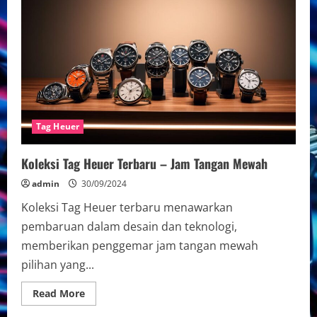
Elegan
Tag
Heuer
–
Mewah
&
Modern
Tag Heuer
Koleksi Tag Heuer Terbaru – Jam Tangan Mewah
admin
30/09/2024
Koleksi Tag Heuer terbaru menawarkan
pembaruan dalam desain dan teknologi,
memberikan penggemar jam tangan mewah
pilihan yang...
Read
Read More
more
about