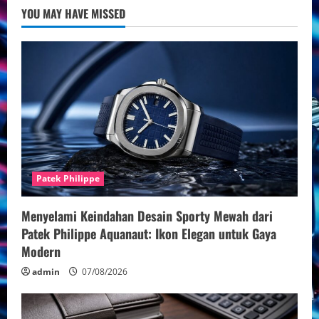
–
YOU MAY HAVE MISSED
Elegansi
Penerbangan
Patek Philippe
Menyelami Keindahan Desain Sporty Mewah dari
Patek Philippe Aquanaut: Ikon Elegan untuk Gaya
Modern
admin
07/08/2026