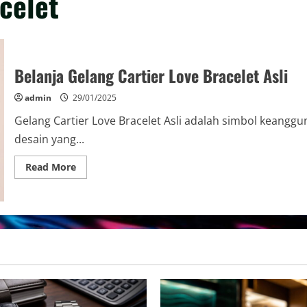
celet
Belanja Gelang Cartier Love Bracelet Asli
admin
29/01/2025
Gelang Cartier Love Bracelet Asli adalah simbol keangg
desain yang...
Read
Read More
more
about
Belanja
Gelang
Cartier
Love
Bracelet
Asli