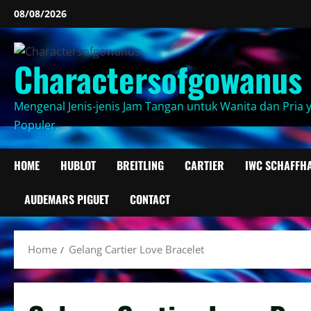
Skip
08/08/2026
to
content
Charactersofgowanus
Mengenal Jenis-jenis Jam Tangan untuk Wanita dan Pria 
Populer.
HOME
HUBLOT
BREITLING
CARTIER
IWC SCHAFFH
AUDEMARS PIGUET
CONTACT
Home
Gelang Cartier Love Bracelet