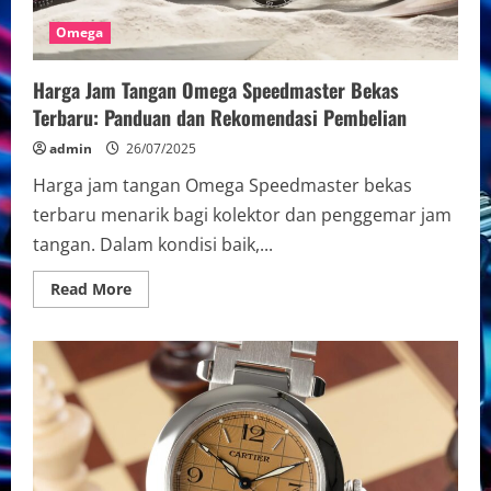
Omega
Harga Jam Tangan Omega Speedmaster Bekas
Terbaru: Panduan dan Rekomendasi Pembelian
admin
26/07/2025
Harga jam tangan Omega Speedmaster bekas
terbaru menarik bagi kolektor dan penggemar jam
tangan. Dalam kondisi baik,...
Read
Read More
more
about
Harga
Jam
Tangan
Omega
Speedmaster
Bekas
Terbaru:
Panduan
dan
Rekomendasi
Pembelian