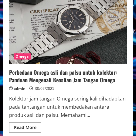
Omega
original
pria
terbaru
2025:
Inovasi
dan
Desain
Terbaik
untuk
Penggemar
Jam
Tangan
Omega
Perbedaan Omega asli dan palsu untuk kolektor:
Panduan Mengenali Keaslian Jam Tangan Omega
admin
30/07/2025
Kolektor jam tangan Omega sering kali dihadapkan
pada tantangan untuk membedakan antara
produk asli dan palsu. Memahami...
Read
Read More
more
about