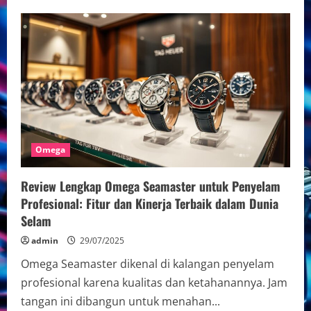
Perbedaan
Omega
asli
dan
palsu
untuk
kolektor:
Panduan
Mengenali
Keaslian
Jam
Tangan
Omega
Omega
Review Lengkap Omega Seamaster untuk Penyelam
Profesional: Fitur dan Kinerja Terbaik dalam Dunia
Selam
admin
29/07/2025
Omega Seamaster dikenal di kalangan penyelam
profesional karena kualitas dan ketahanannya. Jam
tangan ini dibangun untuk menahan...