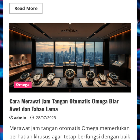
Read
Read More
more
about
Review
Lengkap
Omega
Seamaster
untuk
Penyelam
Profesional:
Fitur
dan
Kinerja
Terbaik
dalam
Dunia
Selam
Omega
Cara Merawat Jam Tangan Otomatis Omega Biar
Awet dan Tahan Lama
admin
28/07/2025
Merawat jam tangan otomatis Omega memerlukan
perhatian khusus agar tetap berfungsi dengan baik