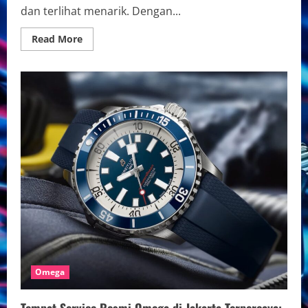
dan terlihat menarik. Dengan...
Read
Read More
more
about
Cara
Merawat
Jam
Tangan
Otomatis
Omega
Biar
Awet
dan
Tahan
Lama
Omega