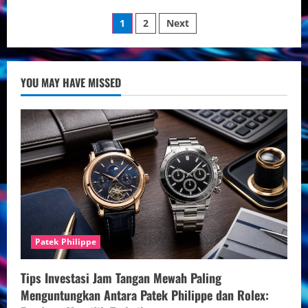
Koleksi
Posts
Jam
1
2
Next
Omega
Limited
pagination
Edition
yang
Paling
Dicari:
YOU MAY HAVE MISSED
Keanggunan
dan
Investasi
Terbaik
Patek Philippe
Tips Investasi Jam Tangan Mewah Paling
Menguntungkan Antara Patek Philippe dan Rolex: