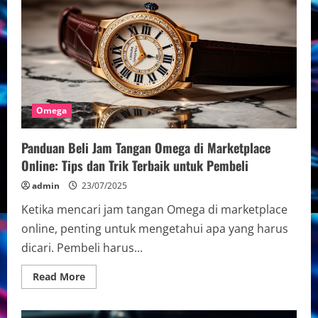
Resmi
Olimpiade:
Peran
dan
Kontribusi
dalam
Dunia
Olahraga
Omega
Panduan Beli Jam Tangan Omega di Marketplace
Online: Tips dan Trik Terbaik untuk Pembeli
admin
23/07/2025
Ketika mencari jam tangan Omega di marketplace
online, penting untuk mengetahui apa yang harus
dicari. Pembeli harus...
Read
Read More
more
about
Panduan
Beli