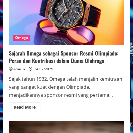
Pesta:
Pilihan
Cerdas
untuk
Tampil
Menawan
Omega
Sejarah Omega sebagai Sponsor Resmi Olimpiade:
Peran dan Kontribusi dalam Dunia Olahraga
admin
24/07/2025
Sejak tahun 1932, Omega telah menjalin kemitraan
yang sangat kuat dengan Olimpiade,
menjadikannya sponsor resmi yang pertama...
Read
Read More
more
about
Sejarah
Omega
sebagai
Sponsor