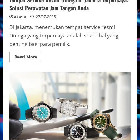
Tempat Service Resmi Omega di Jakarta Terpercaya:
Solusi Perawatan Jam Tangan Anda
admin
27/07/2025
Di Jakarta, menemukan tempat service resmi
Omega yang terpercaya adalah suatu hal yang
penting bagi para pemilik...
Read
Read More
more
about
Tempat
Service
Resmi
Omega
di
Jakarta
Terpercaya:
Solusi
Perawatan
Jam
Tangan
Anda