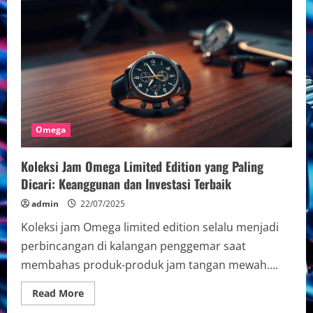
Jam
Tangan
Omega
di
Marketplace
Online:
Tips
dan
Trik
Terbaik
untuk
Pembeli
Omega
Koleksi Jam Omega Limited Edition yang Paling
Dicari: Keanggunan dan Investasi Terbaik
admin
22/07/2025
Koleksi jam Omega limited edition selalu menjadi
perbincangan di kalangan penggemar saat
membahas produk-produk jam tangan mewah....
Read
Read More
more
about