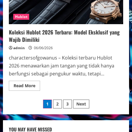
Hublot
Koleksi Hublot 2026 Terbaru: Model Eksklusif yang
Wajib Dimiliki
admin
06/06/2026
charactersofgowanus – Koleksi terbaru Hublot
2026 menawarkan jam tangan yang tidak hanya
berfungsi sebagai pengukur waktu, tetapi...
Read
Read More
more
about
Koleksi
Posts
Hublot
1
2
3
Next
2026
Terbaru:
pagination
Model
Eksklusif
yang
Wajib
YOU MAY HAVE MISSED
Dimiliki