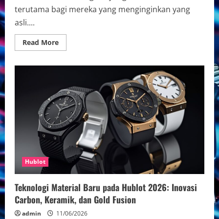
terutama bagi mereka yang menginginkan yang
asli....
Read
Read More
more
about
Panduan
Membeli
Hublot
2026
Asli:
Cara
Membedakan
Antara
yang
Original
dan
Palsu
Hublot
Teknologi Material Baru pada Hublot 2026: Inovasi
Carbon, Keramik, dan Gold Fusion
admin
11/06/2026