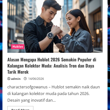
Koleksi
Cartier
2026:
Menggali
Inovasi
Desain
Jam
Tangan
Mewah
dari
Watches
&
Wonders
Hublot
Alasan Mengapa Hublot 2026 Semakin Populer di
Kalangan Kolektor Muda: Analisis Tren dan Daya
Tarik Merek
admin
14/06/2026
charactersofgowanus – Hublot semakin naik daun
di kalangan kolektor muda pada tahun 2026.
Desain yang inovatif dan...
Read