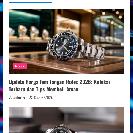
Rolex
Update Harga Jam Tangan Rolex 2026: Koleksi
Terbaru dan Tips Membeli Aman
admin
05/08/2026