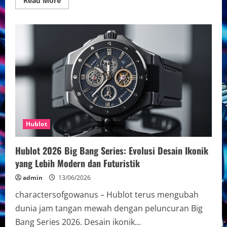
Read More
more
about
Alasan
Mengapa
Hublot
2026
Semakin
Populer
di
Kalangan
Kolektor
Muda:
Analisis
Tren
dan
Daya
Tarik
Hublot
Merek
Hublot 2026 Big Bang Series: Evolusi Desain Ikonik
yang Lebih Modern dan Futuristik
admin
13/06/2026
charactersofgowanus – Hublot terus mengubah
dunia jam tangan mewah dengan peluncuran Big
Bang Series 2026. Desain ikonik...