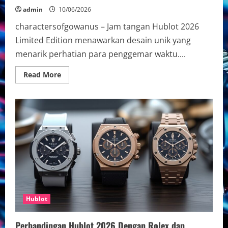
admin
10/06/2026
charactersofgowanus – Jam tangan Hublot 2026
Limited Edition menawarkan desain unik yang
menarik perhatian para penggemar waktu....
Read
Read More
more
about
Jam
Tangan
Hublot
2026
Limited
Edition:
Desain
Unik
dan
Kolaborasi
Terkini
Hublot
Perbandingan Hublot 2026 Dengan Rolex dan