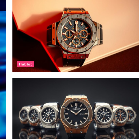
Hublot