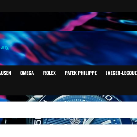
yang
AUSEN
OMEGA
ROLEX
PATEK PHILIPPE
JAEGER-LECOUL