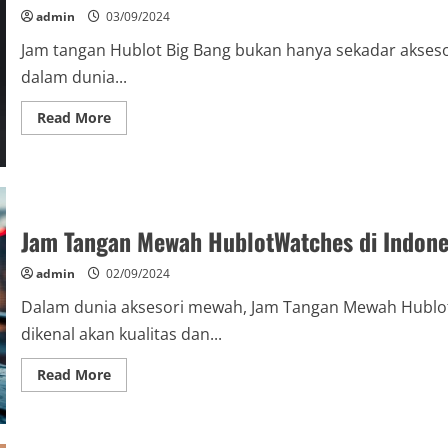
admin
03/09/2024
Jam tangan Hublot Big Bang bukan hanya sekadar akseso
dalam dunia...
Read
Read More
more
about
Jam
Tangan
Eksklusif
HublotBigBang
Jam Tangan Mewah HublotWatches di Indone
admin
02/09/2024
Dalam dunia aksesori mewah, Jam Tangan Mewah Hublo
dikenal akan kualitas dan...
Read
Read More
more
about
Jam
Tangan
Mewah