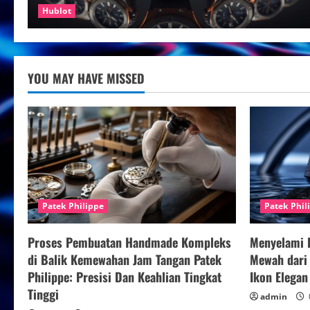
Hublot
YOU MAY HAVE MISSED
Patek Philippe
Patek Phil
Proses Pembuatan Handmade Kompleks
Menyelami 
di Balik Kemewahan Jam Tangan Patek
Mewah dari 
Philippe: Presisi Dan Keahlian Tingkat
Ikon Elega
Tinggi
admin