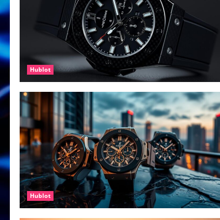
Hublot
Hublot