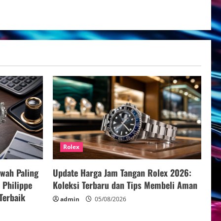
Rolex
ewah Paling
Update Harga Jam Tangan Rolex 2026:
 Philippe
Koleksi Terbaru dan Tips Membeli Aman
Terbaik
admin
05/08/2026