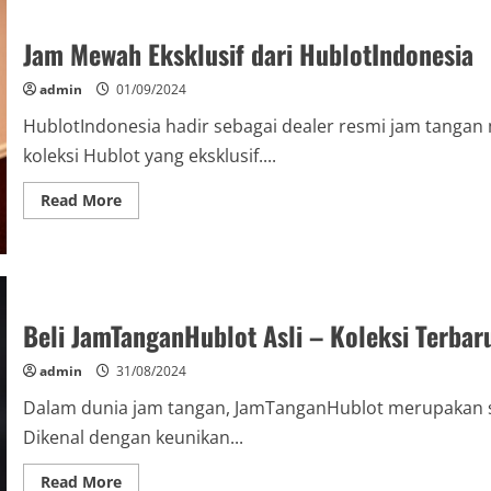
HublotWatches
di
Indonesia
Jam Mewah Eksklusif dari HublotIndonesia
admin
01/09/2024
HublotIndonesia hadir sebagai dealer resmi jam tanga
koleksi Hublot yang eksklusif....
Read
Read More
more
about
Jam
Mewah
Eksklusif
dari
HublotIndonesia
Beli JamTanganHublot Asli – Koleksi Terbar
admin
31/08/2024
Dalam dunia jam tangan, JamTanganHublot merupakan sal
Dikenal dengan keunikan...
Read
Read More