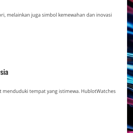
ri, melainkan juga simbol kemewahan dan inovasi
sia
t menduduki tempat yang istimewa. HublotWatches