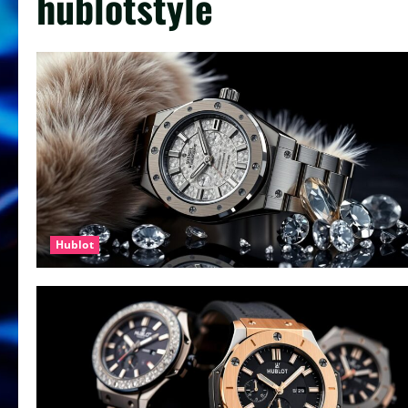
hublotstyle
Hublot