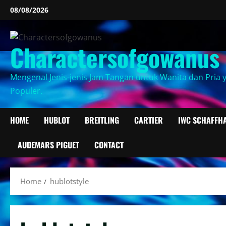
Skip
08/08/2026
to
content
Charactersofgowanus
Mengenal Jenis-jenis Jam Tangan untuk Wanita dan Pria 
Populer.
HOME
HUBLOT
BREITLING
CARTIER
IWC SCHAFFH
AUDEMARS PIGUET
CONTACT
Home
hublotstyle