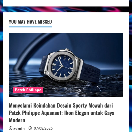
about
Beli
JamTanganHublot
Asli
–
YOU MAY HAVE MISSED
Koleksi
Terbaru
Patek Philippe
Menyelami Keindahan Desain Sporty Mewah dari
Patek Philippe Aquanaut: Ikon Elegan untuk Gaya
Modern
admin
07/08/2026