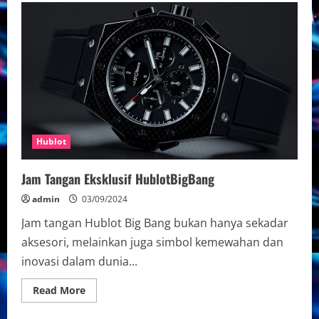
Jam
HublotTerbaik
yang
Mewah
dan
Eksklusif
Hublot
Jam Tangan Eksklusif HublotBigBang
admin
03/09/2024
Jam tangan Hublot Big Bang bukan hanya sekadar
aksesori, melainkan juga simbol kemewahan dan
inovasi dalam dunia...
Read
Read More
more
about