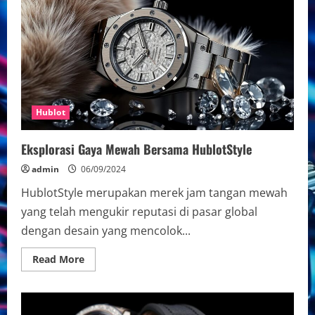
Hublot
Eksplorasi Gaya Mewah Bersama HublotStyle
admin
06/09/2024
HublotStyle merupakan merek jam tangan mewah
yang telah mengukir reputasi di pasar global
dengan desain yang mencolok...
Read
Read More
more
about
Eksplorasi
Gaya
Mewah