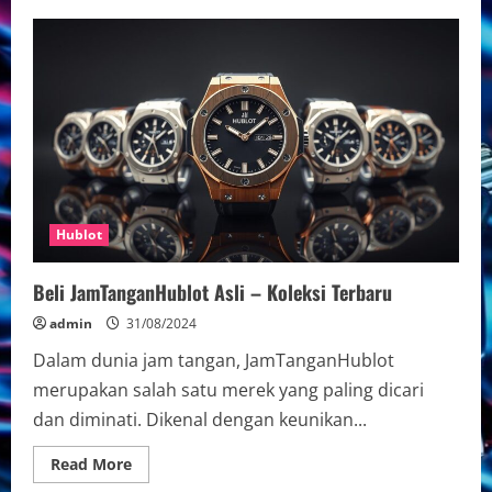
Jam
Mewah
Eksklusif
dari
HublotIndonesia
Hublot
Beli JamTanganHublot Asli – Koleksi Terbaru
admin
31/08/2024
Dalam dunia jam tangan, JamTanganHublot
merupakan salah satu merek yang paling dicari
dan diminati. Dikenal dengan keunikan...
Read
Read More
more