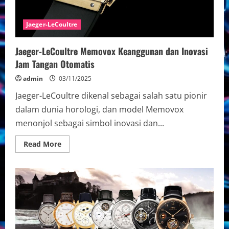
Jaeger-LeCoultre
Jaeger-LeCoultre Memovox Keanggunan dan Inovasi
Jam Tangan Otomatis
admin
03/11/2025
Jaeger-LeCoultre dikenal sebagai salah satu pionir
dalam dunia horologi, dan model Memovox
menonjol sebagai simbol inovasi dan...
Read
Read More
more
about
Jaeger-
LeCoultre
Memovox
Keanggunan
dan
Inovasi
Jam
Tangan
Otomatis