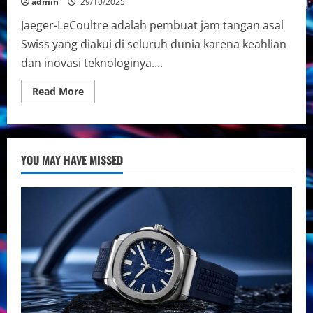
admin
29/10/2025
Jaeger-LeCoultre adalah pembuat jam tangan asal
Swiss yang diakui di seluruh dunia karena keahlian
dan inovasi teknologinya....
Read
Read More
more
about
Jaeger-
LeCoultre
Swiss
Watchmaker:
YOU MAY HAVE MISSED
Ikon
Ketelitian
Dalam
Dunia
Jam
Tangan