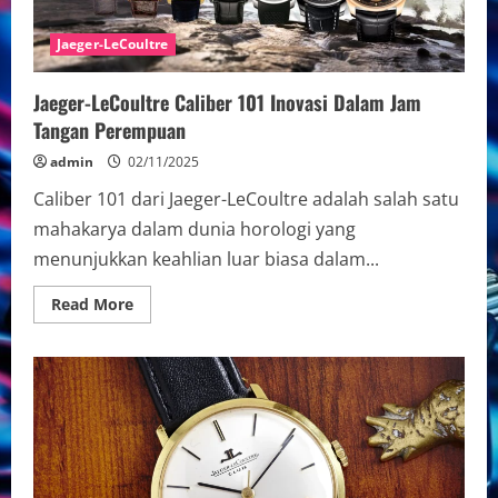
Jaeger-LeCoultre
Jaeger-LeCoultre Caliber 101 Inovasi Dalam Jam
Tangan Perempuan
admin
02/11/2025
Caliber 101 dari Jaeger-LeCoultre adalah salah satu
mahakarya dalam dunia horologi yang
menunjukkan keahlian luar biasa dalam...
Read
Read More
more
about
Jaeger-
LeCoultre
Caliber
101
Inovasi
Dalam
Jam
Tangan
Perempuan