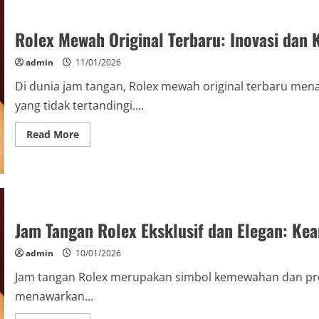
Luxury
Premium:
Investasi
dan
Rolex Mewah Original Terbaru: Inovasi dan
Gaya
yang
Tak
admin
11/01/2026
Terbantahkan
Di dunia jam tangan, Rolex mewah original terbaru men
yang tidak tertandingi....
Read
Read More
more
about
Rolex
Mewah
Original
Terbaru:
Inovasi
dan
Keanggunan
Jam Tangan Rolex Eksklusif dan Elegan: Ke
dalam
Jam
Tangan
admin
10/01/2026
Jam tangan Rolex merupakan simbol kemewahan dan prest
menawarkan...