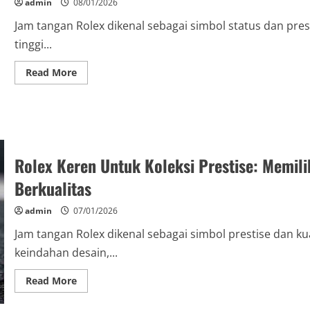
Tangan
admin
08/01/2026
Jam tangan Rolex dikenal sebagai simbol status dan pres
tinggi...
Read
Read More
more
about
Jam
Tangan
Rolex
Mewah
Berkualitas
Tinggi:
Investasi
Rolex Keren Untuk Koleksi Prestise: Memil
Masa
Depan
Berkualitas
yang
Cerdas
admin
07/01/2026
Jam tangan Rolex dikenal sebagai simbol prestise dan ku
keindahan desain,...
Read
Read More
more
about
Rolex