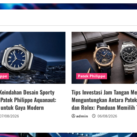
Keren
Untuk
Koleksi
Prestise:
Memilih
Jam
Tangan
yang
Menonjol
dan
Berkualitas
ippe
Patek Philippe
Keindahan Desain Sporty
Tips Investasi Jam Tangan M
Patek Philippe Aquanaut:
Menguntungkan Antara Patek
n untuk Gaya Modern
dan Rolex: Panduan Memilih 
07/08/2026
admin
06/08/2026