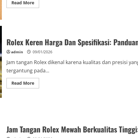
Read
Read More
more
about
Jam
Tangan
Rolex
Eksklusif
dan
Elegan:
Rolex Keren Harga Dan Spesifikasi: Pandua
Keanggunan
yang
Tak
admin
09/01/2026
Tertandingi
Jam tangan Rolex dikenal karena kualitas dan presisi yang
tergantung pada...
Read
Read More
more
about
Rolex
Keren
Harga
Dan
Spesifikasi:
Panduan
Lengkap
untuk
Jam Tangan Rolex Mewah Berkualitas Tinggi
Pecinta
Jam