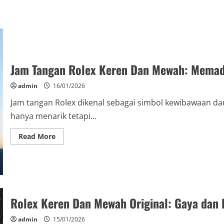
Jam Tangan Rolex Keren Dan Mewah: Memad
admin
16/01/2026
Jam tangan Rolex dikenal sebagai simbol kewibawaan 
hanya menarik tetapi...
Read
Read More
more
about
Jam
Tangan
Rolex
Keren
Dan
Mewah:
Memadukan
Rolex Keren Dan Mewah Original: Gaya dan 
Keanggunan
dan
Fungsionalitas
admin
15/01/2026