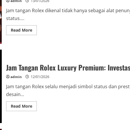
admin
13/01/2026
Gaya
dan
Prestise
Jam tangan Rolex dikenal tidak hanya sebagai alat penun
status....
Read
Read More
more
about
Rolex
Keren
Untuk
Gaya
Elegan:
Pilihan
Jam Tangan Rolex Luxury Premium: Investas
Terbaik
untuk
Penampilan
admin
12/01/2026
Mewah
Jam tangan Rolex selalu menjadi simbol status dan presti
desain...
Read
Read More
more
about
Jam
Tangan
Rolex