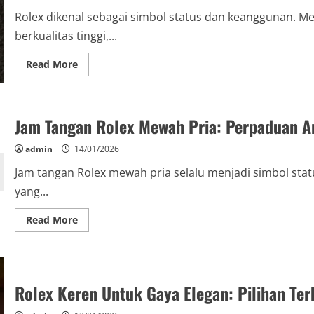
Rolex dikenal sebagai simbol status dan keanggunan. M
berkualitas tinggi,...
Read
Read More
more
about
Rolex
Keren
Dan
Jam Tangan Rolex Mewah Pria: Perpaduan An
Mewah
Original:
Gaya
admin
14/01/2026
dan
Kualitas
Jam tangan Rolex mewah pria selalu menjadi simbol statu
dalam
Waktu
yang...
Read
Read More
more
about
Jam
Tangan
Rolex
Mewah
Rolex Keren Untuk Gaya Elegan: Pilihan Te
Pria:
Perpaduan
Antara