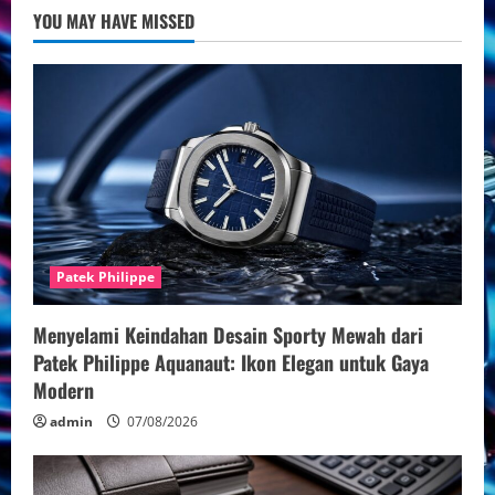
Tangan
YOU MAY HAVE MISSED
Hublot
Big
Bang
Series
Patek Philippe
Menyelami Keindahan Desain Sporty Mewah dari
Patek Philippe Aquanaut: Ikon Elegan untuk Gaya
Modern
admin
07/08/2026