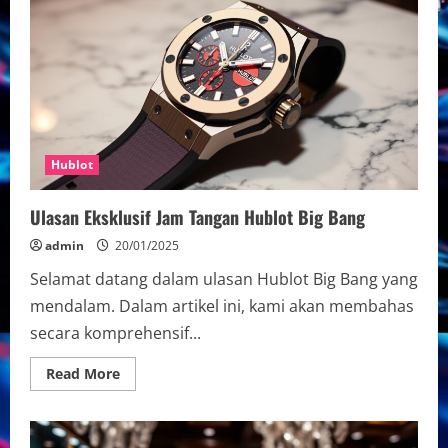
Hublot
Eksklusif
Terbaru
Hublot
Ulasan Eksklusif Jam Tangan Hublot Big Bang
admin
20/01/2025
Selamat datang dalam ulasan Hublot Big Bang yang
mendalam. Dalam artikel ini, kami akan membahas
secara komprehensif...
Read
Read More
more
about
Ulasan
Eksklusif
Jam