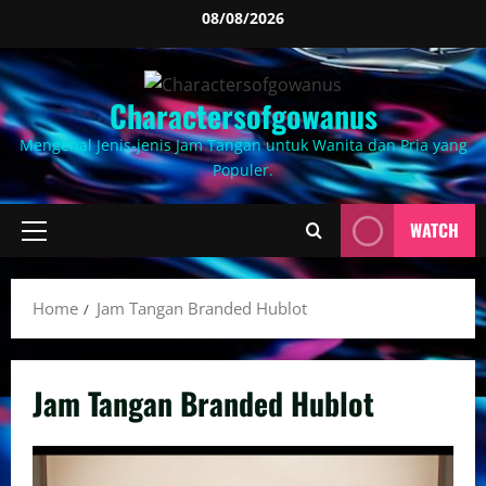
Skip
08/08/2026
to
content
Charactersofgowanus
Mengenal Jenis-jenis Jam Tangan untuk Wanita dan Pria yang
Populer.
WATCH
Primary
Menu
Home
Jam Tangan Branded Hublot
Jam Tangan Branded Hublot