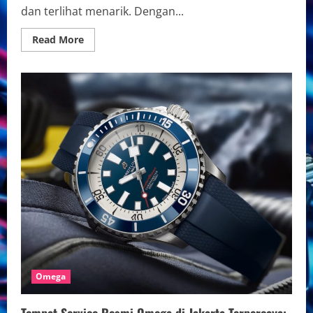
dan terlihat menarik. Dengan...
Read
Read More
more
about
Cara
Merawat
Jam
Tangan
Otomatis
Omega
Biar
Awet
dan
Tahan
Lama
Omega