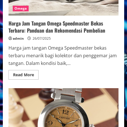
Omega
Harga Jam Tangan Omega Speedmaster Bekas
Terbaru: Panduan dan Rekomendasi Pembelian
admin
26/07/2025
Harga jam tangan Omega Speedmaster bekas
terbaru menarik bagi kolektor dan penggemar jam
tangan. Dalam kondisi baik,...
Read
Read More
more
about
Harga
Jam
Tangan
Omega
Speedmaster
Bekas
Terbaru:
Panduan
dan
Rekomendasi
Pembelian