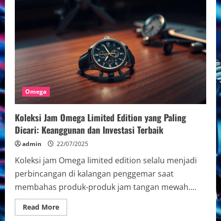
Jam
Tangan
Omega
di
Marketplace
Online:
Tips
dan
Trik
Terbaik
untuk
Pembeli
Omega
Koleksi Jam Omega Limited Edition yang Paling
Dicari: Keanggunan dan Investasi Terbaik
admin
22/07/2025
Koleksi jam Omega limited edition selalu menjadi
perbincangan di kalangan penggemar saat
membahas produk-produk jam tangan mewah....
Read
Read More
more
about