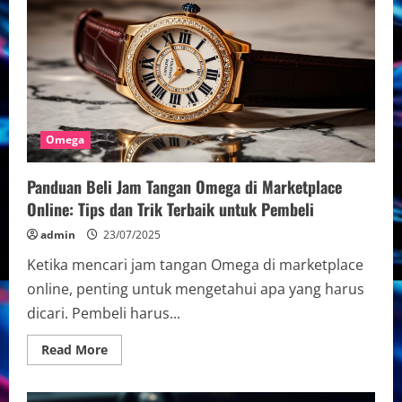
Resmi
Olimpiade:
Peran
dan
Kontribusi
dalam
Dunia
Olahraga
Omega
Panduan Beli Jam Tangan Omega di Marketplace
Online: Tips dan Trik Terbaik untuk Pembeli
admin
23/07/2025
Ketika mencari jam tangan Omega di marketplace
online, penting untuk mengetahui apa yang harus
dicari. Pembeli harus...
Read
Read More
more
about
Panduan
Beli