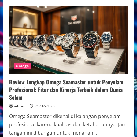
Perbedaan
Omega
asli
dan
palsu
untuk
kolektor:
Panduan
Mengenali
Keaslian
Jam
Tangan
Omega
Omega
Review Lengkap Omega Seamaster untuk Penyelam
Profesional: Fitur dan Kinerja Terbaik dalam Dunia
Selam
admin
29/07/2025
Omega Seamaster dikenal di kalangan penyelam
profesional karena kualitas dan ketahanannya. Jam
tangan ini dibangun untuk menahan...