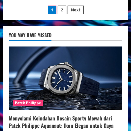
Koleksi
Posts
Jam
1
2
Next
Omega
Limited
pagination
Edition
yang
Paling
Dicari:
YOU MAY HAVE MISSED
Keanggunan
dan
Investasi
Terbaik
Patek Philippe
Menyelami Keindahan Desain Sporty Mewah dari
Patek Philippe Aquanaut: Ikon Elegan untuk Gaya