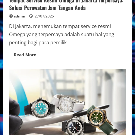
Tempat Service Resmi Omega di Jakarta Terpercaya:
Solusi Perawatan Jam Tangan Anda
admin
27/07/2025
Di Jakarta, menemukan tempat service resmi
Omega yang terpercaya adalah suatu hal yang
penting bagi para pemilik...
Read
Read More
more
about
Tempat
Service
Resmi
Omega
di
Jakarta
Terpercaya:
Solusi
Perawatan
Jam
Tangan
Anda