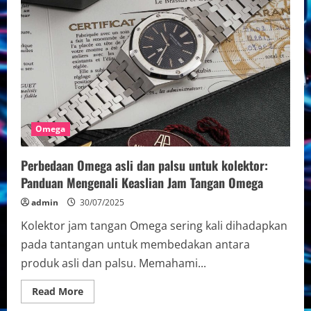
Omega
original
pria
terbaru
2025:
Inovasi
dan
Desain
Terbaik
untuk
Penggemar
Jam
Tangan
Omega
Perbedaan Omega asli dan palsu untuk kolektor:
Panduan Mengenali Keaslian Jam Tangan Omega
admin
30/07/2025
Kolektor jam tangan Omega sering kali dihadapkan
pada tantangan untuk membedakan antara
produk asli dan palsu. Memahami...
Read
Read More
more
about