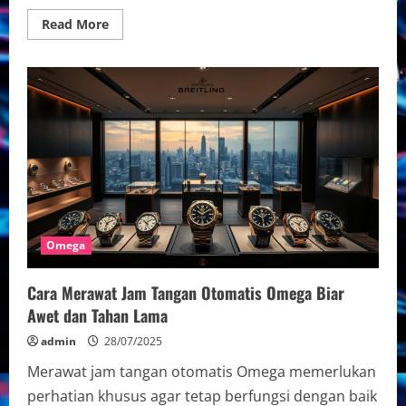
Read
Read More
more
about
Review
Lengkap
Omega
Seamaster
untuk
Penyelam
Profesional:
Fitur
dan
Kinerja
Terbaik
dalam
Dunia
Selam
Omega
Cara Merawat Jam Tangan Otomatis Omega Biar
Awet dan Tahan Lama
admin
28/07/2025
Merawat jam tangan otomatis Omega memerlukan
perhatian khusus agar tetap berfungsi dengan baik