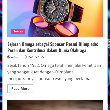
Pesta:
Pilihan
Cerdas
untuk
Tampil
Menawan
Omega
Sejarah Omega sebagai Sponsor Resmi Olimpiade:
Peran dan Kontribusi dalam Dunia Olahraga
admin
24/07/2025
Sejak tahun 1932, Omega telah menjalin kemitraan
yang sangat kuat dengan Olimpiade,
menjadikannya sponsor resmi yang pertama...
Read
Read More
more
about
Sejarah
Omega
sebagai
Sponsor