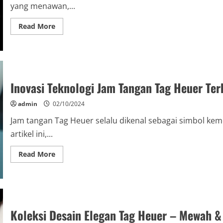
yang menawan,...
Read
Read More
more
about
Ulasan
Jam
Tangan
Chronograph
Tag
Heuer
Inovasi Teknologi Jam Tangan Tag Heuer Ter
admin
02/10/2024
Jam tangan Tag Heuer selalu dikenal sebagai simbol k
artikel ini,...
Read
Read More
more
about
Inovasi
Teknologi
Jam
Tangan
Tag
Heuer
Koleksi Desain Elegan Tag Heuer – Mewah 
Terkini