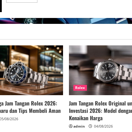
more
about
Koleksi
Terbaru
Jam
Tangan
Mewah
2024
Rolex
ga Jam Tangan Rolex 2026:
Jam Tangan Rolex Original u
rbaru dan Tips Membeli Aman
Investasi 2026: Model denga
Kenaikan Harga
05/08/2026
admin
04/08/2026