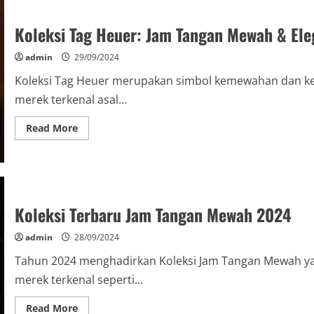
Terbaru
–
Jam
Koleksi Tag Heuer: Jam Tangan Mewah & Ele
Tangan
Mewah
admin
29/09/2024
Koleksi Tag Heuer merupakan simbol kemewahan dan kea
merek terkenal asal...
Read
Read More
more
about
Koleksi
Tag
Heuer:
Jam
Tangan
Mewah
Koleksi Terbaru Jam Tangan Mewah 2024
&
Elegan
admin
28/09/2024
Tahun 2024 menghadirkan Koleksi Jam Tangan Mewah yan
merek terkenal seperti...
Read
Read More