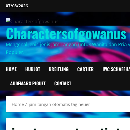
Skip
07/08/2026
to
content
Charactersofgowanus
Mengenal Jenis-jenis Jam Tangan untuk Wanita dan Pria 
Populer.
HOME
HUBLOT
BREITLING
CARTIER
IWC SCHAFFH
AUDEMARS PIGUET
CONTACT
Home
jam tangan otomatis tag heuer