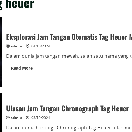
g heuer
Eksplorasi Jam Tangan Otomatis Tag Heuer
admin
04/10/2024
Dalam dunia jam tangan mewah, salah satu nama yang tid
Read
Read More
more
about
Eksplorasi
Jam
Tangan
Otomatis
Tag
Heuer
Mewah
Ulasan Jam Tangan Chronograph Tag Heuer
admin
03/10/2024
Dalam dunia horologi, Chronograph Tag Heuer telah menj