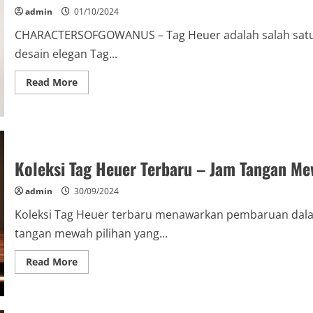
admin
01/10/2024
CHARACTERSOFGOWANUS – Tag Heuer adalah salah satu 
desain elegan Tag...
Read
Read More
more
about
Koleksi
Desain
Elegan
Tag
Heuer
–
Koleksi Tag Heuer Terbaru – Jam Tangan M
Mewah
&
Modern
admin
30/09/2024
Koleksi Tag Heuer terbaru menawarkan pembaruan dal
tangan mewah pilihan yang...
Read
Read More
more
about
Koleksi
Tag
Heuer