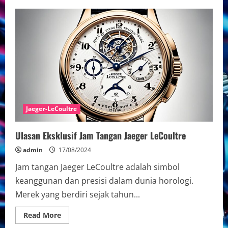
Keanggunan
Jam
Tangan
Mewah
Jaeger
LeCoultre
Jaeger-LeCoultre
Ulasan Eksklusif Jam Tangan Jaeger LeCoultre
admin
17/08/2024
Jam tangan Jaeger LeCoultre adalah simbol
keanggunan dan presisi dalam dunia horologi.
Merek yang berdiri sejak tahun...
Read
Read More
more