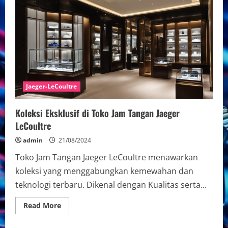
Tangan
Jaeger
LeCoultre
Jaeger-LeCoultre
Koleksi Eksklusif di Toko Jam Tangan Jaeger
LeCoultre
admin
21/08/2024
Toko Jam Tangan Jaeger LeCoultre menawarkan
koleksi yang menggabungkan kemewahan dan
teknologi terbaru. Dikenal dengan Kualitas serta...
Read
Read More
more
about
Koleksi