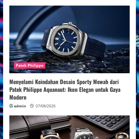
Patek Philippe
Menyelami Keindahan Desain Sporty Mewah dari
Patek Philippe Aquanaut: Ikon Elegan untuk Gaya
Modern
admin
07/08/2026