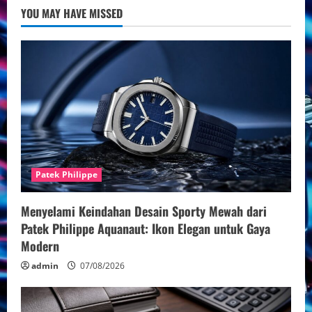
Hublot
YOU MAY HAVE MISSED
Terbaru
2024
Patek Philippe
Menyelami Keindahan Desain Sporty Mewah dari
Patek Philippe Aquanaut: Ikon Elegan untuk Gaya
Modern
admin
07/08/2026