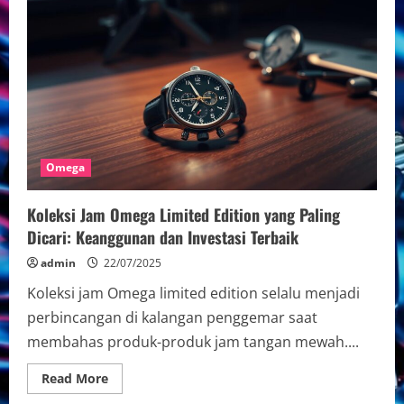
Jam
Tangan
Omega
di
Marketplace
Online:
Tips
dan
Trik
Terbaik
untuk
Pembeli
Omega
Koleksi Jam Omega Limited Edition yang Paling
Dicari: Keanggunan dan Investasi Terbaik
admin
22/07/2025
Koleksi jam Omega limited edition selalu menjadi
perbincangan di kalangan penggemar saat
membahas produk-produk jam tangan mewah....
Read
Read More
more
about