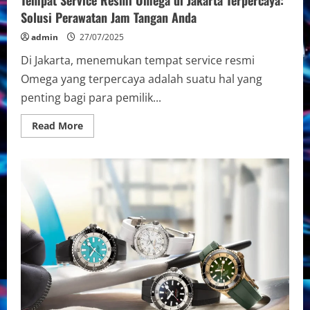
Tempat Service Resmi Omega di Jakarta Terpercaya:
Solusi Perawatan Jam Tangan Anda
admin
27/07/2025
Di Jakarta, menemukan tempat service resmi
Omega yang terpercaya adalah suatu hal yang
penting bagi para pemilik...
Read
Read More
more
about
Tempat
Service
Resmi
Omega
di
Jakarta
Terpercaya:
Solusi
Perawatan
Jam
Tangan
Anda