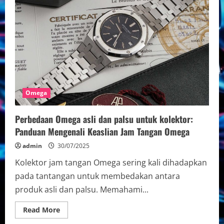
Omega
original
pria
terbaru
2025:
Inovasi
dan
Desain
Terbaik
untuk
Penggemar
Jam
Tangan
Omega
Perbedaan Omega asli dan palsu untuk kolektor:
Panduan Mengenali Keaslian Jam Tangan Omega
admin
30/07/2025
Kolektor jam tangan Omega sering kali dihadapkan
pada tantangan untuk membedakan antara
produk asli dan palsu. Memahami...
Read
Read More
more
about