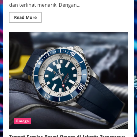
dan terlihat menarik. Dengan...
Read
Read More
more
about
Cara
Merawat
Jam
Tangan
Otomatis
Omega
Biar
Awet
dan
Tahan
Lama
Omega