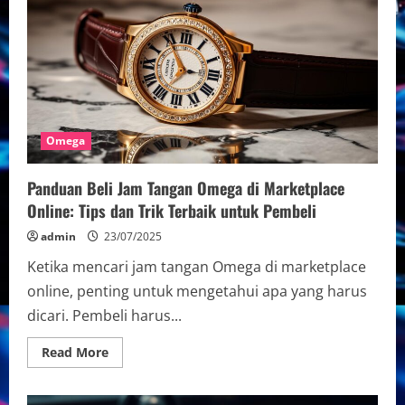
Resmi
Olimpiade:
Peran
dan
Kontribusi
dalam
Dunia
Olahraga
Omega
Panduan Beli Jam Tangan Omega di Marketplace
Online: Tips dan Trik Terbaik untuk Pembeli
admin
23/07/2025
Ketika mencari jam tangan Omega di marketplace
online, penting untuk mengetahui apa yang harus
dicari. Pembeli harus...
Read
Read More
more
about
Panduan
Beli