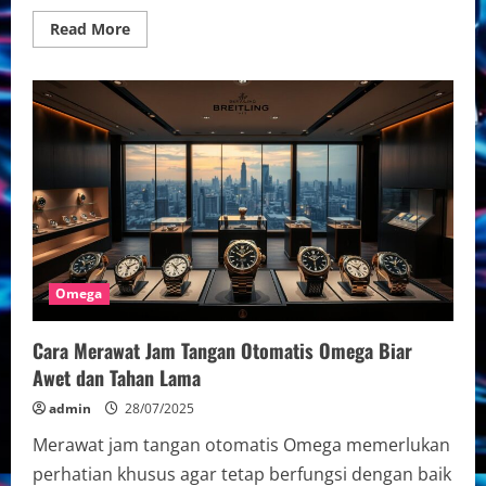
Read
Read More
more
about
Review
Lengkap
Omega
Seamaster
untuk
Penyelam
Profesional:
Fitur
dan
Kinerja
Terbaik
dalam
Dunia
Selam
Omega
Cara Merawat Jam Tangan Otomatis Omega Biar
Awet dan Tahan Lama
admin
28/07/2025
Merawat jam tangan otomatis Omega memerlukan
perhatian khusus agar tetap berfungsi dengan baik