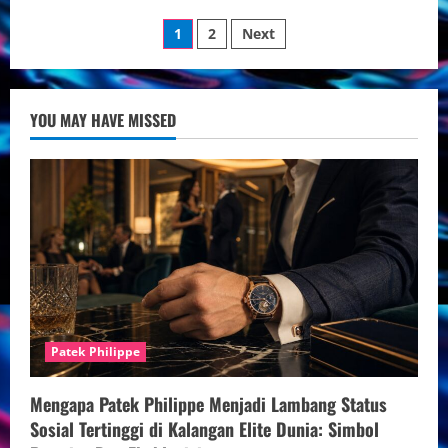
Koleksi
Posts
Jam
1
2
Next
Omega
Limited
pagination
Edition
yang
Paling
Dicari:
YOU MAY HAVE MISSED
Keanggunan
dan
Investasi
Terbaik
Patek Philippe
Mengapa Patek Philippe Menjadi Lambang Status
Sosial Tertinggi di Kalangan Elite Dunia: Simbol