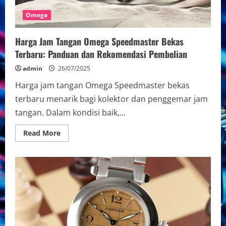
Omega
Harga Jam Tangan Omega Speedmaster Bekas
Terbaru: Panduan dan Rekomendasi Pembelian
admin
26/07/2025
Harga jam tangan Omega Speedmaster bekas
terbaru menarik bagi kolektor dan penggemar jam
tangan. Dalam kondisi baik,...
Read
Read More
more
about
Harga
Jam
Tangan
Omega
Speedmaster
Bekas
Terbaru:
Panduan
dan
Rekomendasi
Pembelian