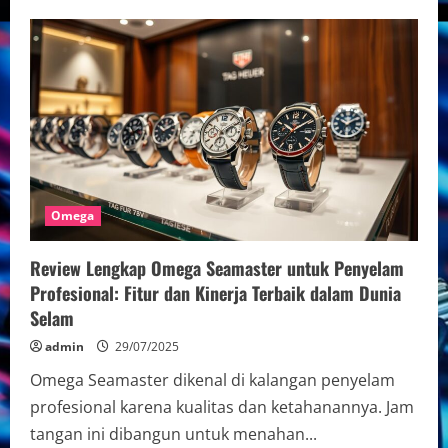
Perbedaan
Omega
asli
dan
palsu
untuk
kolektor:
Panduan
Mengenali
Keaslian
Jam
Tangan
Omega
Omega
Review Lengkap Omega Seamaster untuk Penyelam
Profesional: Fitur dan Kinerja Terbaik dalam Dunia
Selam
admin
29/07/2025
Omega Seamaster dikenal di kalangan penyelam
profesional karena kualitas dan ketahanannya. Jam
tangan ini dibangun untuk menahan...