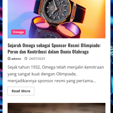
Pesta:
Pilihan
Cerdas
untuk
Tampil
Menawan
Omega
Sejarah Omega sebagai Sponsor Resmi Olimpiade:
Peran dan Kontribusi dalam Dunia Olahraga
admin
24/07/2025
Sejak tahun 1932, Omega telah menjalin kemitraan
yang sangat kuat dengan Olimpiade,
menjadikannya sponsor resmi yang pertama...
Read
Read More
more
about
Sejarah
Omega
sebagai
Sponsor