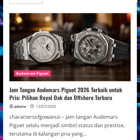
more
about
Perbandingan
Audemars
Piguet
Royal
Oak
Vs
Code
11.59
2026:
Mana
yang
Lebih
Layak
Dibeli?
Audemars Piguet
Jam Tangan Audemars Piguet 2026 Terbaik untuk
Pria: Pilihan Royal Oak dan Offshore Terbaru
admin
12/07/2026
charactersofgowanus – Jam tangan Audemars
Piguet selalu menjadi simbol status dan prestise,
terutama di kalangan pria yang...