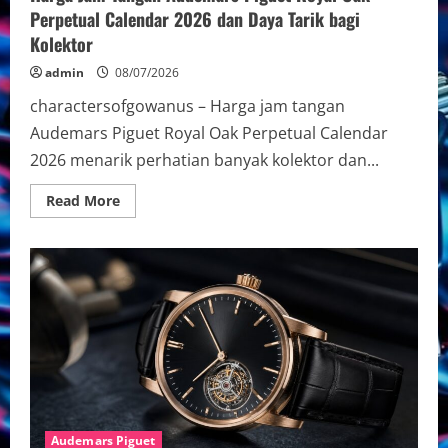
Perpetual Calendar 2026 dan Daya Tarik bagi
Kolektor
admin
08/07/2026
charactersofgowanus – Harga jam tangan
Audemars Piguet Royal Oak Perpetual Calendar
2026 menarik perhatian banyak kolektor dan...
Read
Read More
more
about
Harga
Jam
Tangan
Audemars
Piguet
Royal
Oak
Perpetual
Calendar
2026
dan
Daya
Tarik
bagi
Kolektor
Audemars Piguet