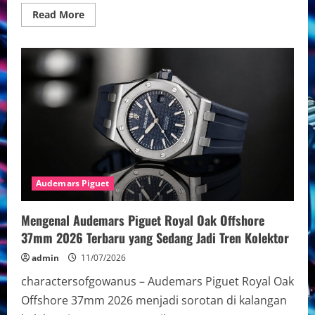
Read
Read More
more
about
Jam
Tangan
Audemars
Piguet
2026
Terbaik
untuk
Pria:
Pilihan
Royal
Oak
dan
Offshore
Terbaru
Audemars Piguet
Mengenal Audemars Piguet Royal Oak Offshore
37mm 2026 Terbaru yang Sedang Jadi Tren Kolektor
admin
11/07/2026
charactersofgowanus – Audemars Piguet Royal Oak
Offshore 37mm 2026 menjadi sorotan di kalangan