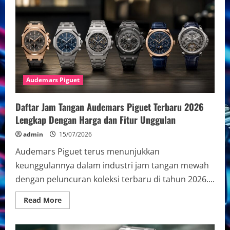
Audemars Piguet
Daftar Jam Tangan Audemars Piguet Terbaru 2026
Lengkap Dengan Harga dan Fitur Unggulan
admin
15/07/2026
Audemars Piguet terus menunjukkan
keunggulannya dalam industri jam tangan mewah
dengan peluncuran koleksi terbaru di tahun 2026....
Read
Read More
more
about
Daftar
Jam