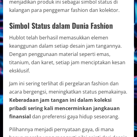
menjadikan produk ini sebagai simbol status di
kalangan para penggemar fashion dan kolektor.
Simbol Status dalam Dunia Fashion
Hublot telah berhasil memasukkan elemen
keanggunan dalam setiap desain jam tangannya.
Dengan penggunaan material seperti emas,
titanium, dan karet, setiap jam menciptakan kesan
eksklusif.
Jam ini sering terlihat di pergelaran fashion dan
acara bergengsi, meningkatkan status pemakainya.
Keberadaan jam tangan ini dalam koleksi
pribadi sering kali mencerminkan jangkauan
finansial
dan preferensi gaya hidup seseorang.
Pilihannya menjadi pernyataan gaya, di mana