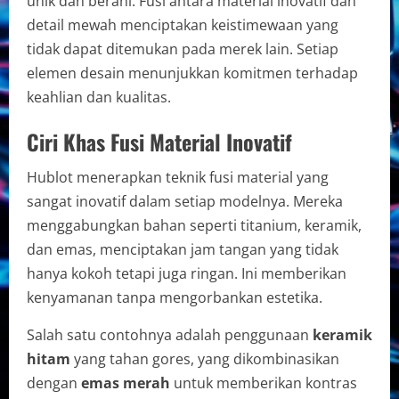
unik dan berani. Fusi antara material inovatif dan
detail mewah menciptakan keistimewaan yang
tidak dapat ditemukan pada merek lain. Setiap
elemen desain menunjukkan komitmen terhadap
keahlian dan kualitas.
Ciri Khas Fusi Material Inovatif
Hublot menerapkan teknik fusi material yang
sangat inovatif dalam setiap modelnya. Mereka
menggabungkan bahan seperti titanium, keramik,
dan emas, menciptakan jam tangan yang tidak
hanya kokoh tetapi juga ringan. Ini memberikan
kenyamanan tanpa mengorbankan estetika.
Salah satu contohnya adalah penggunaan
keramik
hitam
yang tahan gores, yang dikombinasikan
dengan
emas merah
untuk memberikan kontras