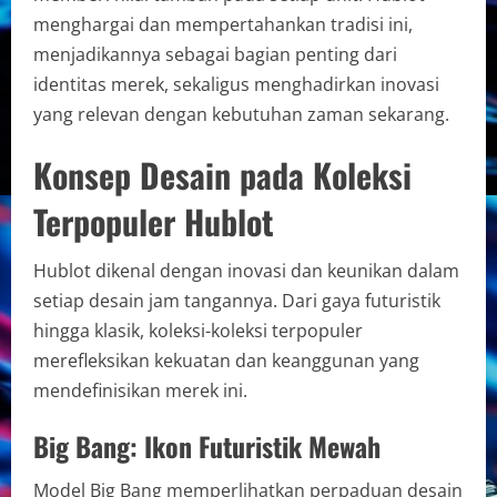
menghargai dan mempertahankan tradisi ini,
menjadikannya sebagai bagian penting dari
identitas merek, sekaligus menghadirkan inovasi
yang relevan dengan kebutuhan zaman sekarang.
Konsep Desain pada Koleksi
Terpopuler Hublot
Hublot dikenal dengan inovasi dan keunikan dalam
setiap desain jam tangannya. Dari gaya futuristik
hingga klasik, koleksi-koleksi terpopuler
merefleksikan kekuatan dan keanggunan yang
mendefinisikan merek ini.
Big Bang: Ikon Futuristik Mewah
Model Big Bang memperlihatkan perpaduan desain