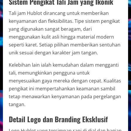
Sistem Pengikat Tali Jam yang Ikonik
Tali jam Hublot dirancang untuk memberikan
kenyamanan dan fleksibilitas. Tipe sistem pengikat
yang digunakan sangat beragam, dari
menggunakan kulit asli hingga material modern
seperti karet. Setiap pilihan memberikan sentuhan
unik sesuai dengan karakter jam tangan.
Kelebihan lain ialah kemudahan dalam mengganti
tali, memungkinkan pengguna untuk
menyesuaikan gaya mereka dengan cepat. Kualitas
pengikat ini mempertahankan keamanan sambil
tetap menawarkan kenyamanan pada pergelangan
tangan.
Detail Logo dan Branding Eksklusif
Logo Hublot yang tersimpan rapi di dial dan bagian