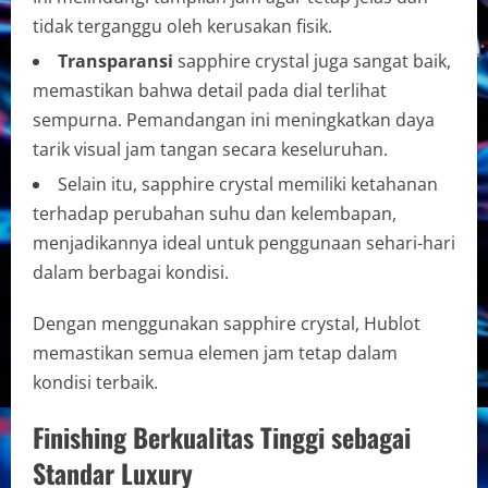
tidak terganggu oleh kerusakan fisik.
Transparansi
sapphire crystal juga sangat baik,
memastikan bahwa detail pada dial terlihat
sempurna. Pemandangan ini meningkatkan daya
tarik visual jam tangan secara keseluruhan.
Selain itu, sapphire crystal memiliki ketahanan
terhadap perubahan suhu dan kelembapan,
menjadikannya ideal untuk penggunaan sehari-hari
dalam berbagai kondisi.
Dengan menggunakan sapphire crystal, Hublot
memastikan semua elemen jam tetap dalam
kondisi terbaik.
Finishing Berkualitas Tinggi sebagai
Standar Luxury