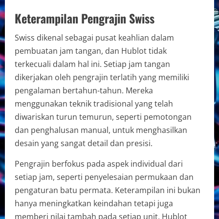
Keterampilan Pengrajin Swiss
Swiss dikenal sebagai pusat keahlian dalam
pembuatan jam tangan, dan Hublot tidak
terkecuali dalam hal ini. Setiap jam tangan
dikerjakan oleh pengrajin terlatih yang memiliki
pengalaman bertahun-tahun. Mereka
menggunakan teknik tradisional yang telah
diwariskan turun temurun, seperti pemotongan
dan penghalusan manual, untuk menghasilkan
desain yang sangat detail dan presisi.
Pengrajin berfokus pada aspek individual dari
setiap jam, seperti penyelesaian permukaan dan
pengaturan batu permata. Keterampilan ini bukan
hanya meningkatkan keindahan tetapi juga
memberi nilai tambah pada setiap unit. Hublot