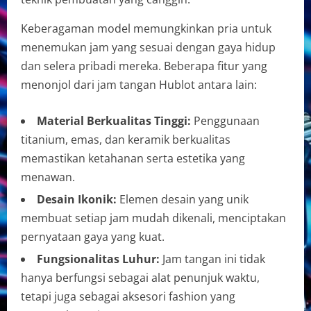
Keberagaman model memungkinkan pria untuk
menemukan jam yang sesuai dengan gaya hidup
dan selera pribadi mereka. Beberapa fitur yang
menonjol dari jam tangan Hublot antara lain:
Material Berkualitas Tinggi:
Penggunaan
titanium, emas, dan keramik berkualitas
memastikan ketahanan serta estetika yang
menawan.
Desain Ikonik:
Elemen desain yang unik
membuat setiap jam mudah dikenali, menciptakan
pernyataan gaya yang kuat.
Fungsionalitas Luhur:
Jam tangan ini tidak
hanya berfungsi sebagai alat penunjuk waktu,
tetapi juga sebagai aksesori fashion yang