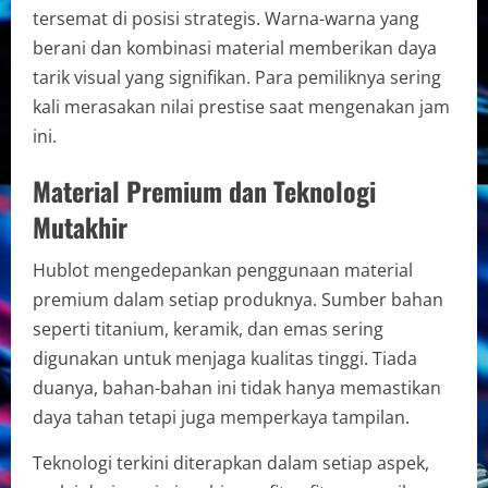
tersemat di posisi strategis. Warna-warna yang
berani dan kombinasi material memberikan daya
tarik visual yang signifikan. Para pemiliknya sering
kali merasakan nilai prestise saat mengenakan jam
ini.
Material Premium dan Teknologi
Mutakhir
Hublot mengedepankan penggunaan material
premium dalam setiap produknya. Sumber bahan
seperti titanium, keramik, dan emas sering
digunakan untuk menjaga kualitas tinggi. Tiada
duanya, bahan-bahan ini tidak hanya memastikan
daya tahan tetapi juga memperkaya tampilan.
Teknologi terkini diterapkan dalam setiap aspek,