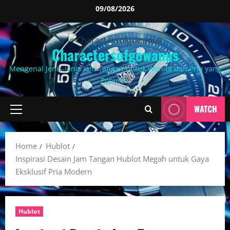
Skip
09/08/2026
to
content
Charactersofgowanus
Mengenal Jenis-jenis Jam Tangan untuk Wanita dan Pria yang
Populer.
WATCH
Primary
Menu
Home
Hublot
Inspirasi Desain Jam Tangan Hublot Megah untuk Gaya
Eksklusif Pria Modern
Hublot