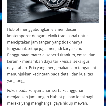
Hublot menggabungkan elemen desain
kontemporer dengan teknik tradisional untuk
menciptakan jam tangan yang tidak hanya
fungsional, tetapi juga menjadi karya seni.
Penggunaan material seperti titanium, emas, dan
keramik menambah daya tarik visual sekaligus
daya tahan. Pria yang mengenakan jam tangan ini
menunjukkan kecintaan pada detail dan kualitas
yang tinggi.
Fokus pada kenyamanan serta keanggunan
menjadikan jam tangan Hublot pilihan ideal bagi
mereka yang menghargai gaya hidup mewah.