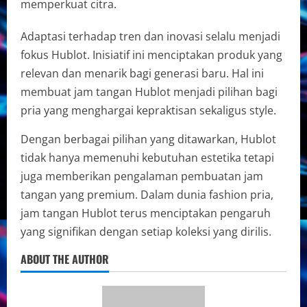
memperkuat citra.
Adaptasi terhadap tren dan inovasi selalu menjadi
fokus Hublot. Inisiatif ini menciptakan produk yang
relevan dan menarik bagi generasi baru. Hal ini
membuat jam tangan Hublot menjadi pilihan bagi
pria yang menghargai kepraktisan sekaligus style.
Dengan berbagai pilihan yang ditawarkan, Hublot
tidak hanya memenuhi kebutuhan estetika tetapi
juga memberikan pengalaman pembuatan jam
tangan yang premium. Dalam dunia fashion pria,
jam tangan Hublot terus menciptakan pengaruh
yang signifikan dengan setiap koleksi yang dirilis.
ABOUT THE AUTHOR