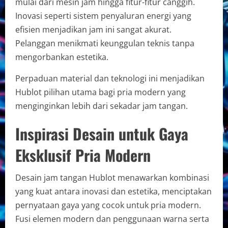
mulai dari mesin jam hingga fitur-fitur canggih.
Inovasi seperti sistem penyaluran energi yang
efisien menjadikan jam ini sangat akurat.
Pelanggan menikmati keunggulan teknis tanpa
mengorbankan estetika.
Perpaduan material dan teknologi ini menjadikan
Hublot pilihan utama bagi pria modern yang
menginginkan lebih dari sekadar jam tangan.
Inspirasi Desain untuk Gaya
Eksklusif Pria Modern
Desain jam tangan Hublot menawarkan kombinasi
yang kuat antara inovasi dan estetika, menciptakan
pernyataan gaya yang cocok untuk pria modern.
Fusi elemen modern dan penggunaan warna serta