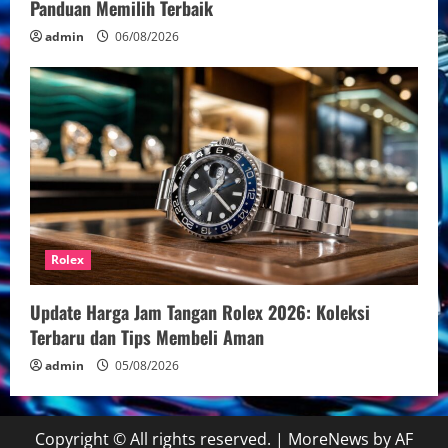
Panduan Memilih Terbaik
admin
06/08/2026
Rolex
Update Harga Jam Tangan Rolex 2026: Koleksi
Terbaru dan Tips Membeli Aman
admin
05/08/2026
Copyright © All rights reserved.
|
MoreNews
by AF