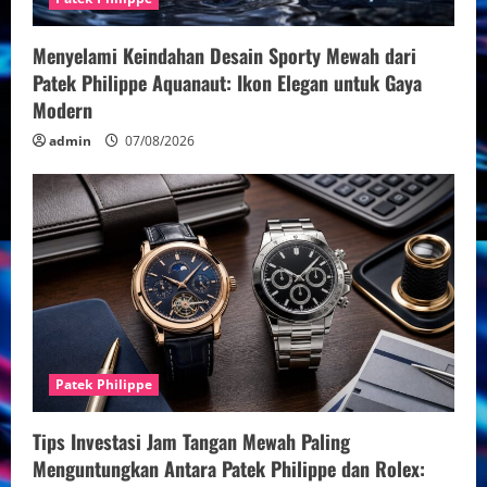
Menyelami Keindahan Desain Sporty Mewah dari
Patek Philippe Aquanaut: Ikon Elegan untuk Gaya
Modern
admin
07/08/2026
Patek Philippe
Tips Investasi Jam Tangan Mewah Paling
Menguntungkan Antara Patek Philippe dan Rolex: