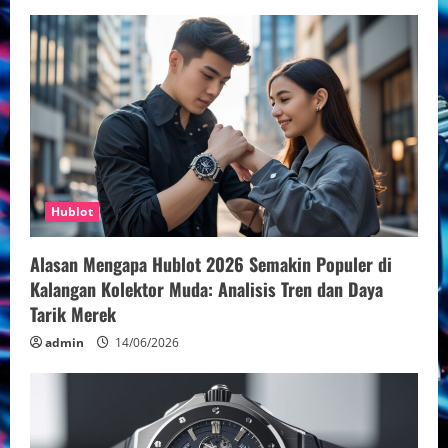
Hublot
Alasan Mengapa Hublot 2026 Semakin Populer di
Kalangan Kolektor Muda: Analisis Tren dan Daya
Tarik Merek
admin
14/06/2026