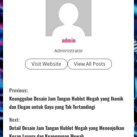
admin
Administrator
Visit Website
View All Posts
C
Previous:
o
Keunggulan Desain Jam Tangan Hublot Megah yang Ikonik
dan Elegan untuk Gaya yang Tak Tertandingi
n
Next:
t
Detail Desain Jam Tangan Hublot Megah yang Menonjolkan
Kesan Luxury dan Keanggunan Mewah