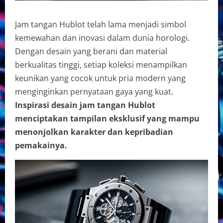
Jam tangan Hublot telah lama menjadi simbol
kemewahan dan inovasi dalam dunia horologi.
Dengan desain yang berani dan material
berkualitas tinggi, setiap koleksi menampilkan
keunikan yang cocok untuk pria modern yang
menginginkan pernyataan gaya yang kuat.
Inspirasi desain jam tangan Hublot
menciptakan tampilan eksklusif yang mampu
menonjolkan karakter dan kepribadian
pemakainya.