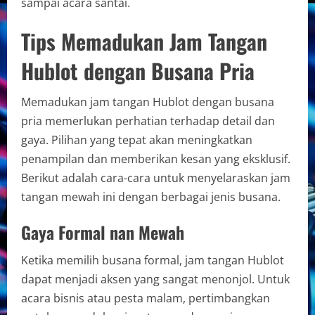
sampai acara santai.
Tips Memadukan Jam Tangan
Hublot dengan Busana Pria
Memadukan jam tangan Hublot dengan busana
pria memerlukan perhatian terhadap detail dan
gaya. Pilihan yang tepat akan meningkatkan
penampilan dan memberikan kesan yang eksklusif.
Berikut adalah cara-cara untuk menyelaraskan jam
tangan mewah ini dengan berbagai jenis busana.
Gaya Formal nan Mewah
Ketika memilih busana formal, jam tangan Hublot
dapat menjadi aksen yang sangat menonjol. Untuk
acara bisnis atau pesta malam, pertimbangkan