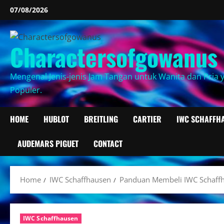
Skip
07/08/2026
to
content
Charactersofgowanus
Mengenal Jenis-jenis Jam Tangan untuk Wanita dan Pria 
Populer.
HOME
HUBLOT
BREITLING
CARTIER
IWC SCHAFFH
AUDEMARS PIGUET
CONTACT
Home
IWC Schaffhausen
Panduan Membeli IWC Schaffha
IWC Schaffhausen