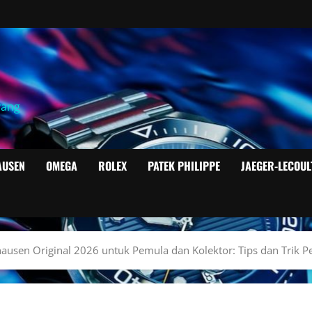
yang
AUSEN
OMEGA
ROLEX
PATEK PHILIPPE
JAEGER-LECOUL
usen Original 2026 untuk Pemula dan Kolektor: Tips dan Trik P