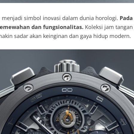
s menjadi simbol inovasi dalam dunia horologi.
Pada 
kemewahan dan fungsionalitas.
Koleksi jam tangan 
makin sadar akan keinginan dan gaya hidup modern.