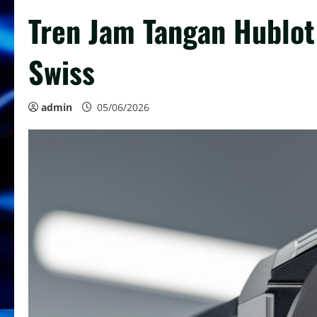
Tren Jam Tangan Hublot 
Swiss
admin
05/06/2026