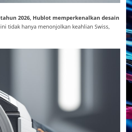
tahun 2026, Hublot memperkenalkan desain
ini tidak hanya menonjolkan keahlian Swiss,