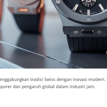
nggabungkan tradisi Swiss dengan inovasi modern. 
porer dan pengaruh global dalam industri jam.