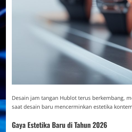
Desain jam tangan Hublot terus berkembang, me
saat desain baru mencerminkan estetika kontem
Gaya Estetika Baru di Tahun 2026