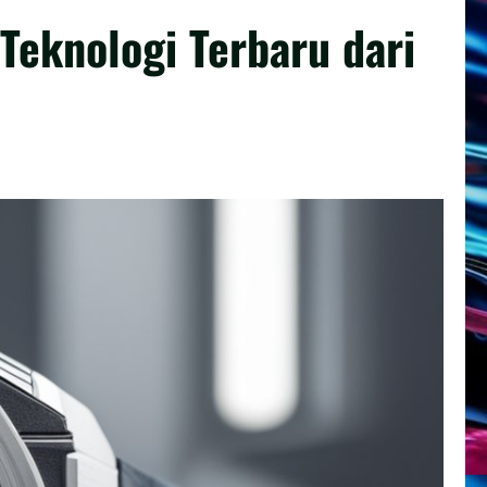
Teknologi Terbaru dari