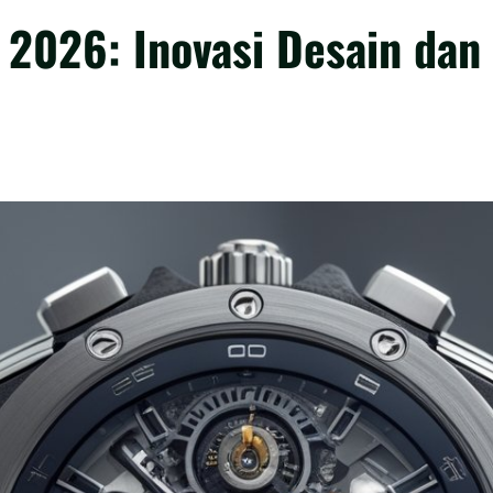
2026: Inovasi Desain dan 