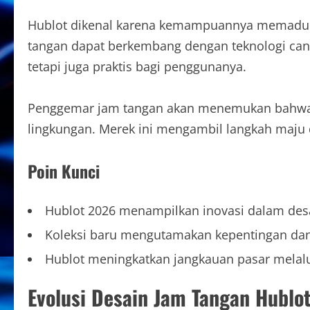
Hublot dikenal karena kemampuannya memaduka
tangan dapat berkembang dengan teknologi can
tetapi juga praktis bagi penggunanya.
Penggemar jam tangan akan menemukan bahwa ko
lingkungan. Merek ini mengambil langkah maju d
Poin Kunci
Hublot 2026 menampilkan inovasi dalam desa
Koleksi baru mengutamakan kepentingan dan
Hublot meningkatkan jangkauan pasar melalui 
Evolusi Desain Jam Tangan Hublo