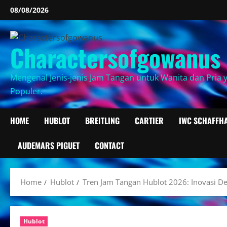
Skip
08/08/2026
to
content
Charactersofgowanus
Mengenal Jenis-jenis Jam Tangan untuk Wanita dan Pria 
Populer.
HOME
HUBLOT
BREITLING
CARTIER
IWC SCHAFFH
AUDEMARS PIGUET
CONTACT
Home
Hublot
Tren Jam Tangan Hublot 2026: Inovasi De
Hublot