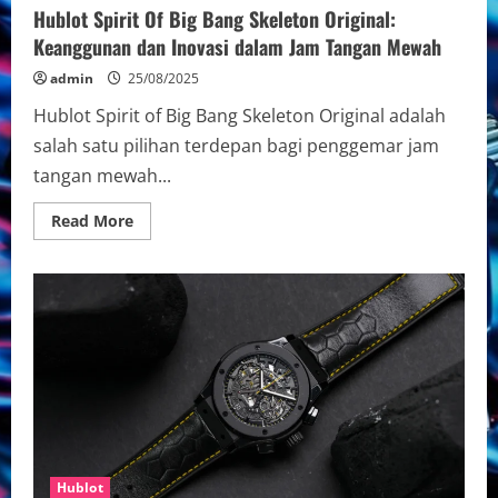
dan
Hublot Spirit Of Big Bang Skeleton Original:
Eksklusivitas
Dalam
Keanggunan dan Inovasi dalam Jam Tangan Mewah
Satu
Waktu
admin
25/08/2025
Hublot Spirit of Big Bang Skeleton Original adalah
salah satu pilihan terdepan bagi penggemar jam
tangan mewah...
Read
Read More
more
about
Hublot
Spirit
Of
Big
Bang
Skeleton
Original:
Keanggunan
dan
Inovasi
dalam
Jam
Tangan
Mewah
Hublot