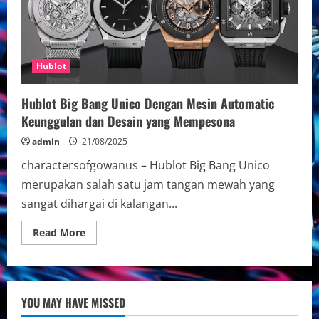
dan
Desain
yang
Memukau
Hublot
Hublot Big Bang Unico Dengan Mesin Automatic
Keunggulan dan Desain yang Mempesona
admin
21/08/2025
charactersofgowanus – Hublot Big Bang Unico
merupakan salah satu jam tangan mewah yang
sangat dihargai di kalangan...
Read
Read More
more
about
Hublot
Big
Bang
Unico
YOU MAY HAVE MISSED
Dengan
Mesin