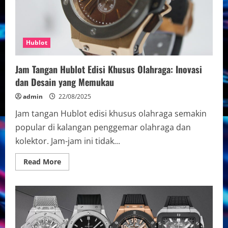
Hublot
Jam Tangan Hublot Edisi Khusus Olahraga: Inovasi
dan Desain yang Memukau
admin
22/08/2025
Jam tangan Hublot edisi khusus olahraga semakin
popular di kalangan penggemar olahraga dan
kolektor. Jam-jam ini tidak...
Read
Read More
more
about
Jam
Tangan
Hublot
Edisi
Khusus
Olahraga:
Inovasi