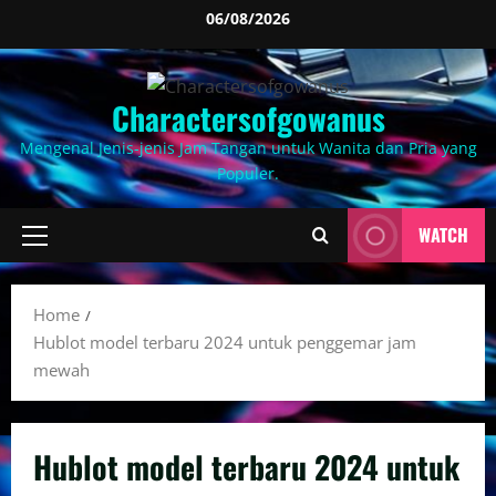
Skip
06/08/2026
to
content
Charactersofgowanus
Mengenal Jenis-jenis Jam Tangan untuk Wanita dan Pria yang
Populer.
WATCH
Primary
Menu
Home
Hublot model terbaru 2024 untuk penggemar jam
mewah
Hublot model terbaru 2024 untuk