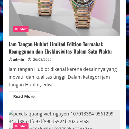
Hublot
Jam Tangan Hublot Limited Edition Termahal:
Keanggunan dan Eksklusivitas Dalam Satu Waktu
admin
26/08/2025
Jam tangan Hublot dikenal karena desainnya yang
inovatif dan kualitas tinggi. Dalam kategori jam
tangan Hublot, edisi...
Read
Read More
more
about
Jam
Tangan
Hublot
Limited
Edition
Hublot
Termahal: