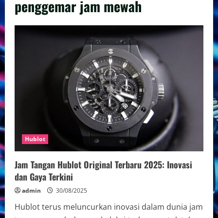
penggemar jam mewah
Hublot
Jam Tangan Hublot Original Terbaru 2025: Inovasi
dan Gaya Terkini
admin
30/08/2025
Hublot terus meluncurkan inovasi dalam dunia jam