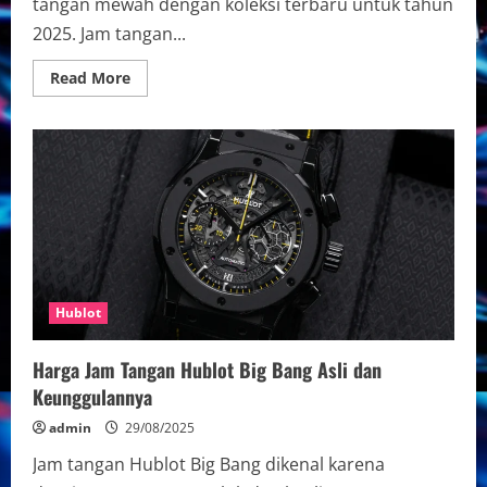
tangan mewah dengan koleksi terbaru untuk tahun
2025. Jam tangan...
Read
Read More
more
about
Jam
Tangan
Hublot
Original
Terbaru
2025:
Inovasi
dan
Gaya
Terkini
Hublot
Harga Jam Tangan Hublot Big Bang Asli dan
Keunggulannya
admin
29/08/2025
Jam tangan Hublot Big Bang dikenal karena