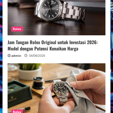
Rolex
Jam Tangan Rolex Original untuk Investasi 2026:
Model dengan Potensi Kenaikan Harga
admin
04/08/2026
Rolex