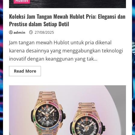
Hublot
Koleksi Jam Tangan Mewah Hublot Pria: Elegansi dan
Prestise dalam Setiap Detil
admin
27/08/2025
Jam tangan mewah Hublot untuk pria dikenal
karena desainnya yang menggabungkan teknologi
inovatif dengan keanggunan yang tak...
Read
Read More
more
about
Koleksi
Jam
Tangan
Mewah
Hublot
Pria:
Elegansi
dan
Prestise
dalam
Setiap
Detil