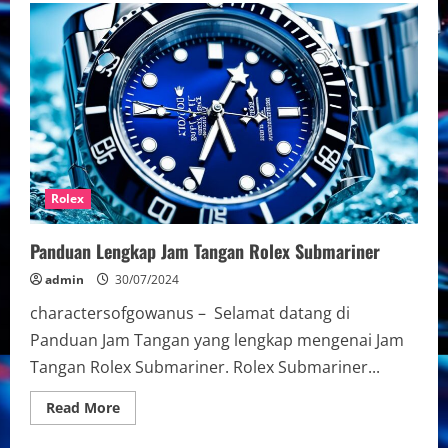
Jam
Tangan
Rolex
Datejust
Asli
–
Garansi
Resmi
Rolex
Panduan Lengkap Jam Tangan Rolex Submariner
admin
30/07/2024
charactersofgowanus – Selamat datang di
Panduan Jam Tangan yang lengkap mengenai Jam
Tangan Rolex Submariner. Rolex Submariner...
Read
Read More
more
about