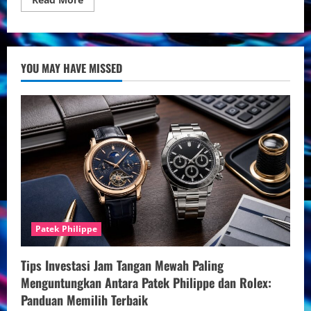
more
about
Beli
Jam
Tangan
Rolex
YOU MAY HAVE MISSED
Asli
–
Kualitas
Terjamin
Patek Philippe
Tips Investasi Jam Tangan Mewah Paling
Menguntungkan Antara Patek Philippe dan Rolex:
Panduan Memilih Terbaik