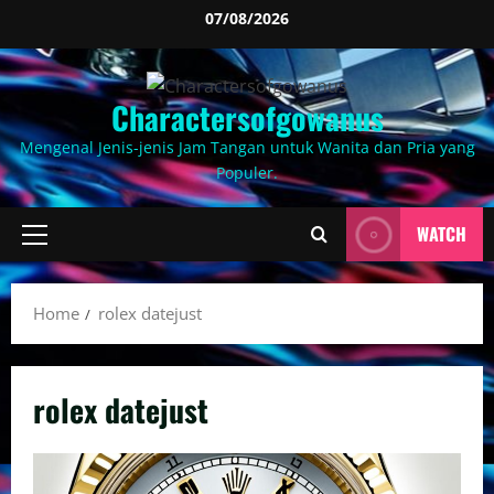
Skip
07/08/2026
to
content
Charactersofgowanus
Mengenal Jenis-jenis Jam Tangan untuk Wanita dan Pria yang
Populer.
WATCH
Primary
Menu
Home
rolex datejust
rolex datejust