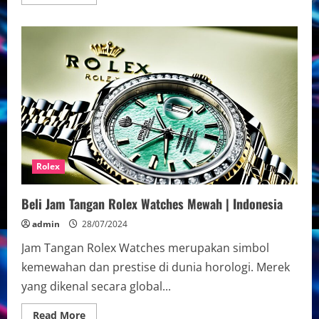
more
about
Koleksi
Eksklusif
Jam
Tangan
Rolex
–
Mewah
&
Tahan
Lama
Rolex
Beli Jam Tangan Rolex Watches Mewah | Indonesia
admin
28/07/2024
Jam Tangan Rolex Watches merupakan simbol
kemewahan dan prestise di dunia horologi. Merek
yang dikenal secara global...
Read
Read More