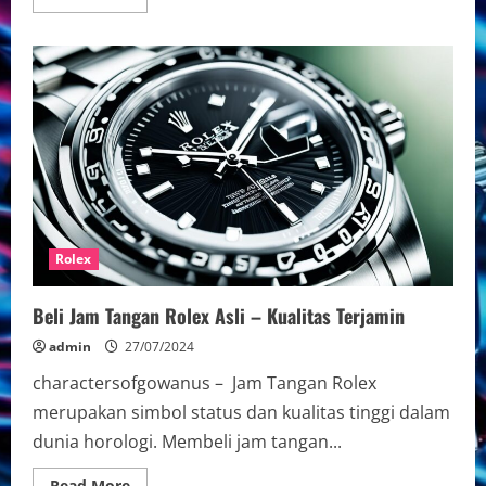
more
about
Beli
Jam
Tangan
Rolex
Watches
Mewah
|
Indonesia
Rolex
Beli Jam Tangan Rolex Asli – Kualitas Terjamin
admin
27/07/2024
charactersofgowanus – Jam Tangan Rolex
merupakan simbol status dan kualitas tinggi dalam
dunia horologi. Membeli jam tangan...
Read
Read More