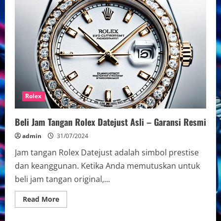
Jam
Tangan
Rolex
Daytona
Asli
–
Informasi
Terkini
Rolex
Beli Jam Tangan Rolex Datejust Asli – Garansi Resmi
admin
31/07/2024
Jam tangan Rolex Datejust adalah simbol prestise
dan keanggunan. Ketika Anda memutuskan untuk
beli jam tangan original,...
Read
Read More
more
about
Beli