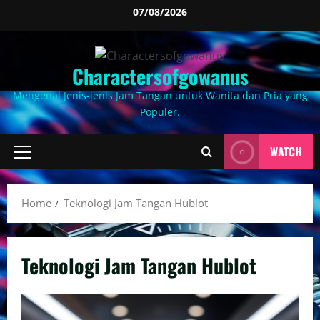
Skip
07/08/2026
to
content
Charactersofgowanus
Mengenal Jenis-jenis Jam Tangan untuk Wanita dan Pria yang
Populer.
WATCH
Primary
Menu
Home
Teknologi Jam Tangan Hublot
Teknologi Jam Tangan Hublot